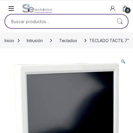
Skip to navigation
Skip to content
0
Buscar por:
Inicio
Intrusión
Teclados
TECLADO TACTIL 7″