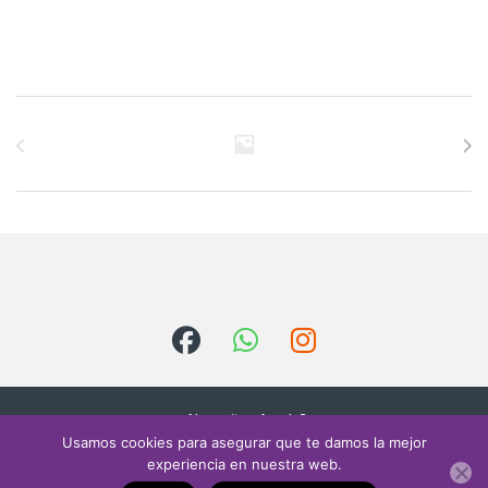
Brands Carousel
¿Necesitas Ayuda?
Escríbenos
Usamos cookies para asegurar que te damos la mejor
contacto@sielectr
experiencia en nuestra web.