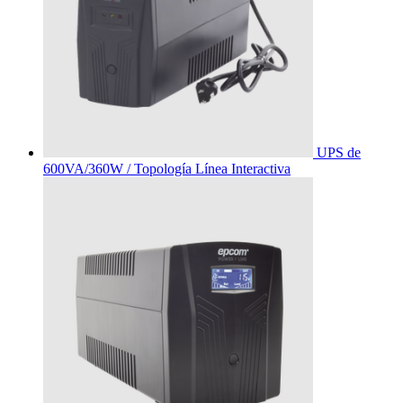
UPS de
600VA/360W / Topología Línea Interactiva