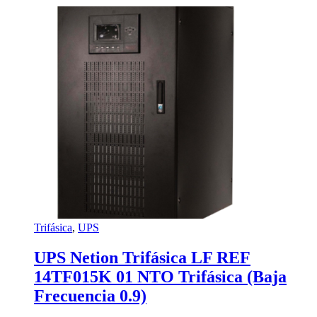
Trifásica
,
UPS
UPS Netion Trifásica LF REF
14TF015K 01 NTO Trifásica (Baja
Frecuencia 0.9)