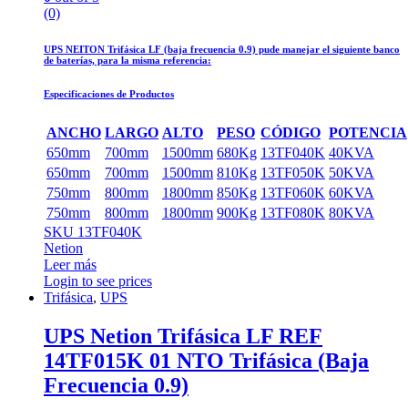
(0)
UPS NEITON Trifásica LF (baja frecuencia 0.9) pude manejar el siguiente banco
de baterías, para la misma referencia:
Especificaciones de Productos
ANCHO
LARGO
ALTO
PESO
CÓDIGO
POTENCIA
650mm
700mm
1500mm
680Kg
13TF040K
40KVA
650mm
700mm
1500mm
810Kg
13TF050K
50KVA
750mm
800mm
1800mm
850Kg
13TF060K
60KVA
750mm
800mm
1800mm
900Kg
13TF080K
80KVA
SKU 13TF040K
Netion
Leer más
Login to see prices
Trifásica
,
UPS
UPS Netion Trifásica LF REF
14TF015K 01 NTO Trifásica (Baja
Frecuencia 0.9)