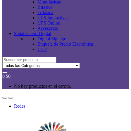
Monofásicas
Bifasica
Trifásica
UPS Interactivas
UPS Online
Accesorios
Señalización Digital
Digital Signage
Etiqueta de Precio Electrónica
LED
Buscar
por:
0
$
0
No hay productos en el carrito.
Redes