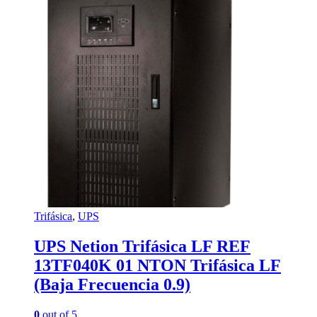
Trifásica
,
UPS
UPS Netion Trifásica LF REF
13TF040K 01 NTON Trifásica LF
(Baja Frecuencia 0.9)
0
out of 5