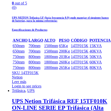
0
out of 5
(0)
UPS NEITON Trifasica LF (baja frecuencia 0.9) pude manejar el siguiente banco
de baterías, para la misma referencia:
Especificaciones de Productos
ANCHO
LARGO
ALTO
PESO
CÓDIGO
POTENCIA
650mm
700mm
1500mm
65Kg
14TF015K
15KVA
650mm
700mm
1500mm
200Kg
14TF015K
40KVA
750mm
800mm
1800mm
203Kg
14TF015K
50KVA
750mm
800mm
1800mm
260Kg
14TF015K
60KVA
750mm
800mm
1800mm
265Kg
14TF015K
80KVA
SKU 14TF015K
Netion
Leer más
Login to see prices
Trifásica
,
UPS
UPS Netion Trifásica REF 15TF010K
ON-LINE SERIE EP Trifásica (Alta