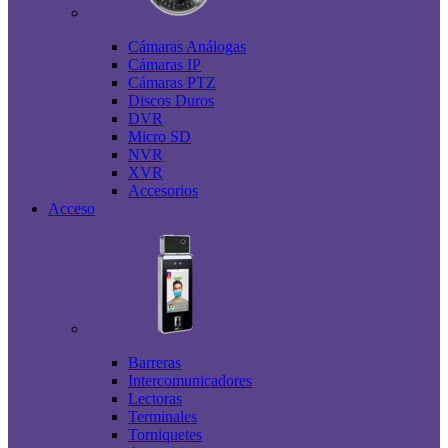
Cámaras Análogas
Cámaras IP
Cámaras PTZ
Discos Duros
DVR
Micro SD
NVR
XVR
Accesorios
Acceso
Barreras
Intercomunicadores
Lectoras
Terminales
Torniquetes