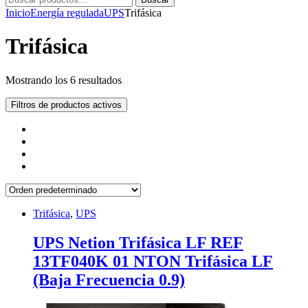
por:
Inicio
Energía regulada
UPS
Trifásica
Trifásica
Mostrando los 6 resultados
Filtros de productos activos
Trifásica
,
UPS
UPS Netion Trifásica LF REF
13TF040K 01 NTON Trifásica LF
(Baja Frecuencia 0.9)