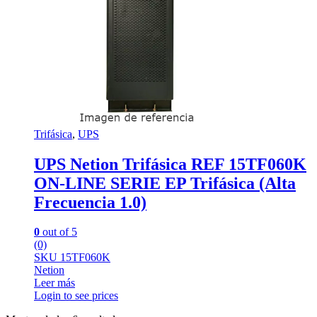
Trifásica
,
UPS
UPS Netion Trifásica REF 15TF060K
ON-LINE SERIE EP Trifásica (Alta
Frecuencia 1.0)
0
out of 5
(0)
SKU 15TF060K
Netion
Leer más
Login to see prices