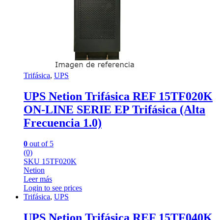
Trifásica
,
UPS
UPS Netion Trifásica REF 15TF020K
ON-LINE SERIE EP Trifásica (Alta
Frecuencia 1.0)
0
out of 5
(0)
SKU 15TF020K
Netion
Leer más
Login to see prices
Trifásica
,
UPS
UPS Netion Trifásica REF 15TF040K