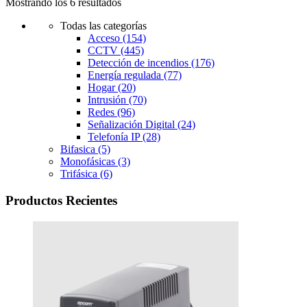
Mostrando los 6 resultados
Todas las categorías
Acceso
(154)
CCTV
(445)
Detección de incendios
(176)
Energía regulada
(77)
Hogar
(20)
Intrusión
(70)
Redes
(96)
Señalización Digital
(24)
Telefonía IP
(28)
Bifasica
(5)
Monofásicas
(3)
Trifásica
(6)
Productos Recientes