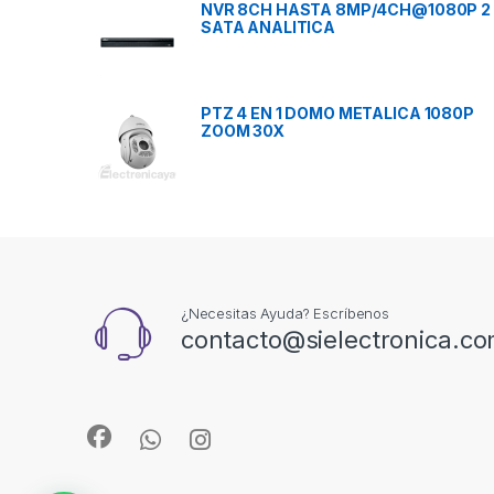
NVR 8CH HASTA 8MP/4CH@1080P 2
SATA ANALITICA
PTZ 4 EN 1 DOMO METALICA 1080P
ZOOM 30X
¿Necesitas Ayuda? Escríbenos
contacto@sielectronica.c