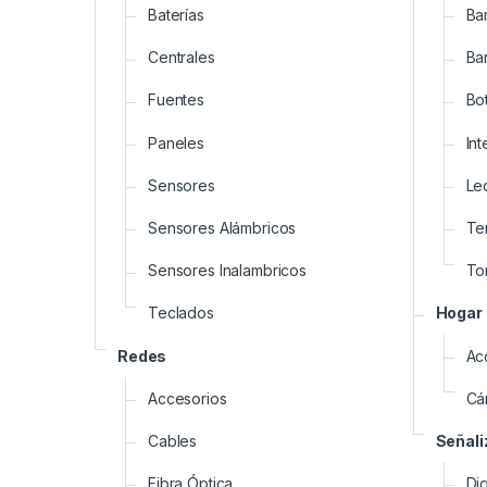
Baterías
Ba
Centrales
Ba
Fuentes
Bo
Paneles
In
Sensores
Le
Sensores Alámbricos
Te
Sensores Inalambricos
To
Teclados
Hogar
Redes
Ac
Accesorios
Cá
Cables
Señali
Fibra Óptica
Dig