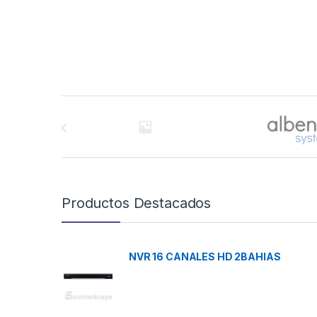
Brands Carousel
Productos Destacados
NVR 16 CANALES HD 2BAHIAS