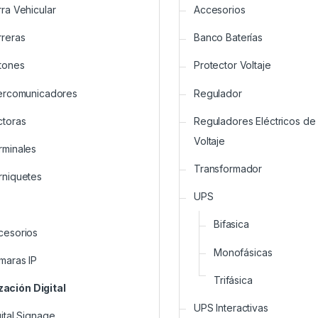
rra Vehicular
Accesorios
rreras
Banco Baterías
tones
Protector Voltaje
tercomunicadores
Regulador
ctoras
Reguladores Eléctricos de
Voltaje
rminales
Transformador
rniquetes
UPS
Bifasica
cesorios
Monofásicas
maras IP
Trifásica
zación Digital
UPS Interactivas
ital Signage