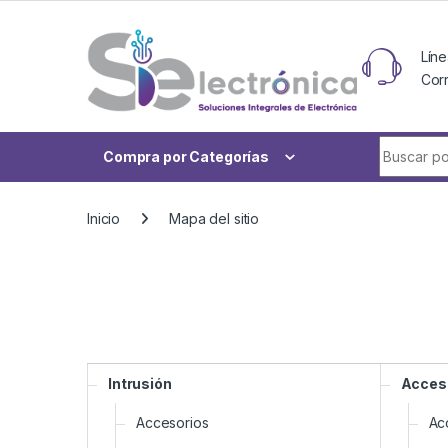
Skip to navigation
Skip to content
Líne
Cor
Buscar po
Compra por Categorías
Inicio
Mapa del sitio
Intrusión
Acces
Accesorios
Ac