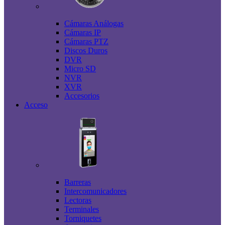
Cámaras Análogas
Cámaras IP
Cámaras PTZ
Discos Duros
DVR
Micro SD
NVR
XVR
Accesorios
Acceso
Barreras
Intercomunicadores
Lectoras
Terminales
Torniquetes