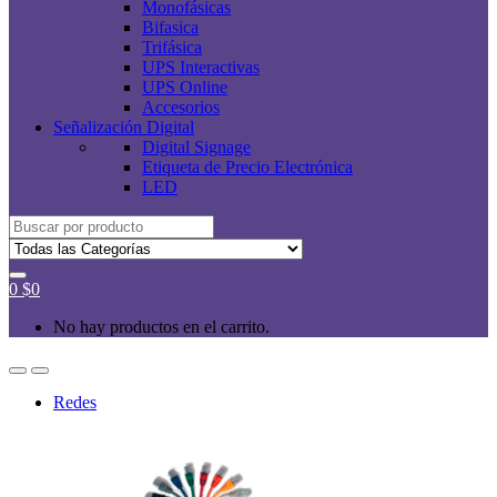
Monofásicas
Bifasica
Trifásica
UPS Interactivas
UPS Online
Accesorios
Señalización Digital
Digital Signage
Etiqueta de Precio Electrónica
LED
Buscar
por:
0
$
0
No hay productos en el carrito.
Redes