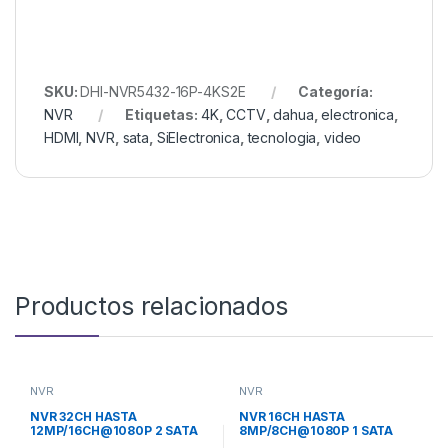
SKU:
DHI-NVR5432-16P-4KS2E
Categoría:
NVR
Etiquetas:
4K
,
CCTV
,
dahua
,
electronica
,
HDMI
,
NVR
,
sata
,
SiElectronica
,
tecnologia
,
video
Productos relacionados
NVR
NVR
NVR 32CH HASTA
NVR 16CH HASTA
12MP/16CH@1080P 2 SATA
8MP/8CH@1080P 1 SATA
ANALITICA