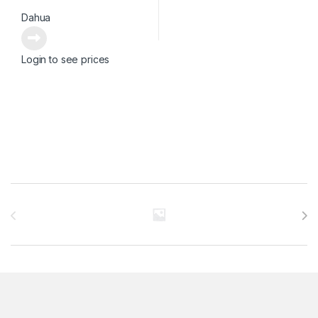
Dahua
Login to see prices
Brands Carousel