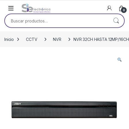
Skip to navigation
Skip to content
0
Buscar por:
Inicio
CCTV
NVR
NVR 32CH HASTA 12MP/16CH