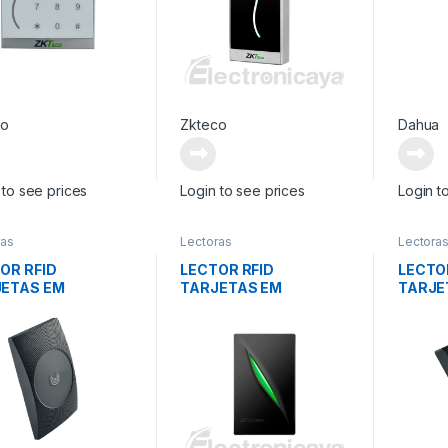
co
Zkteco
Dahua
 to see prices
Login to see prices
Login t
ras
Lectoras
Lectora
OR RFID
LECTOR RFID
LECTO
ETAS EM
TARJETAS EM
TARJE
AND IP65
WIEGAND IP65
WIEGA
TECL