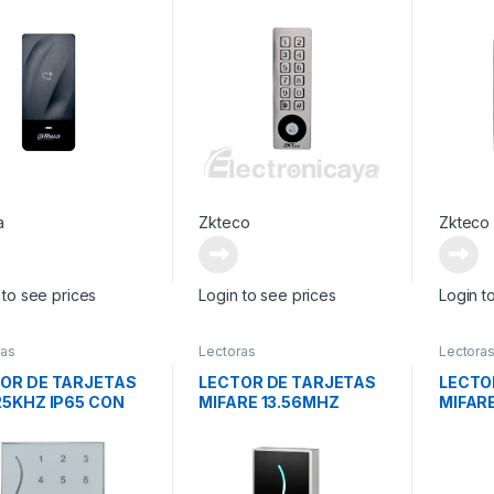
 3 -6CM
TARJETA IP65
a
Zkteco
Zkteco
 to see prices
Login to see prices
Login t
ras
Lectoras
Lectora
OR DE TARJETAS
LECTOR DE TARJETAS
LECTO
25KHZ IP65 CON
MIFARE 13.56MHZ
MIFARE
ADO LED