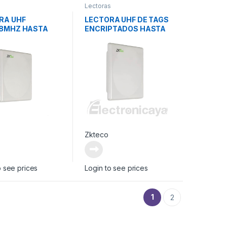
s
Lectoras
RA UHF
LECTORA UHF DE TAGS
8MHZ HASTA
ENCRIPTADOS HASTA
6M
Zkteco
o see prices
Login to see prices
1
2