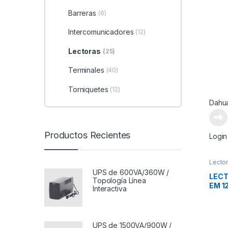
DIST
Barreras
(6)
Intercomunicadores
(12)
Lectoras
(25)
Terminales
(40)
Torniquetes
(12)
Dahu
Productos Recientes
Login
Lecto
UPS de 600VA/360W /
LECT
Topología Línea
EM 1
Interactiva
TECL
UPS de 1500VA/900W /