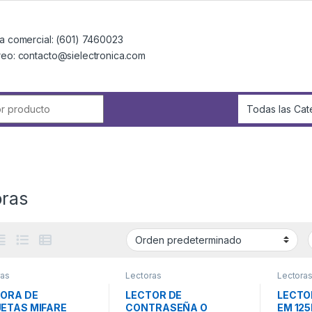
a comercial: (601) 7460023
reo: contacto@sielectronica.com
r:
oras
ras
Lectoras
Lectora
ORA DE
LECTOR DE
LECTO
ETAS MIFARE
CONTRASEÑA O
EM 125