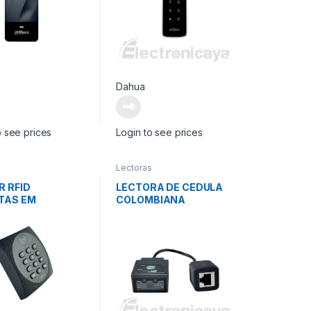
Dahua
o see prices
Login to see prices
s
Lectoras
R RFID
LECTORA DE CEDULA
TAS EM
COLOMBIANA
ND IP65 CON
ADO