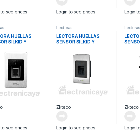
 to see prices
Login to see prices
Login t
ras
Lectoras
Lectora
ORA HUELLAS
LECTORA HUELLAS
LECTO
OR SILKID Y
SENSOR SILKID Y
SENSOR
ETAS EM
TARJETAS EM 125KHZ
TARJE
EXTERIOR
co
Zkteco
Zkteco
 to see prices
Login to see prices
Login t