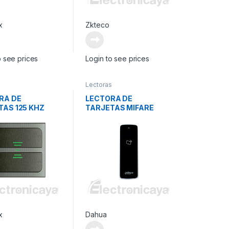
x
Zkteco
o see prices
Login to see prices
s
Lectoras
RA DE
LECTORA DE
TAS 125 KHZ
TARJETAS MIFARE
DIST 3-6CM
x
Dahua