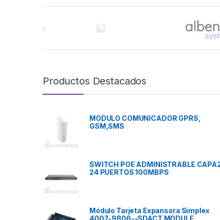
Brands Carousel
Productos Destacados
MODULO COMUNICADOR GPRS,
GSM,SMS
SWITCH POE ADMINISTRABLE CAPA
24 PUERTOS 100MBPS
Módulo Tarjeta Expansora Simplex
4007-9806--SDACT MODULE