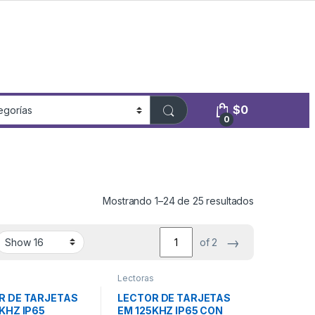
$
0
0
Mostrando 1–24 de 25 resultados
→
of 2
s
Lectoras
R DE TARJETAS
LECTOR DE TARJETAS
KHZ IP65
EM 125KHZ IP65 CON