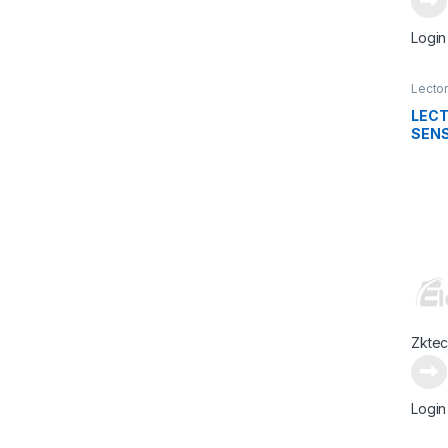
Login
Lecto
LECT
SENS
TARJ
Zkte
Login