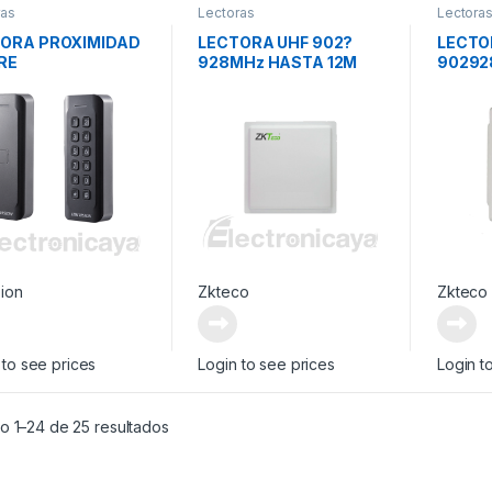
ras
Lectoras
Lectora
ORA PROXIMIDAD
LECTORA UHF 902?
LECTO
RE
928MHz HASTA 12M
90292
6M
sion
Zkteco
Zkteco
 to see prices
Login to see prices
Login t
o 1–24 de 25 resultados