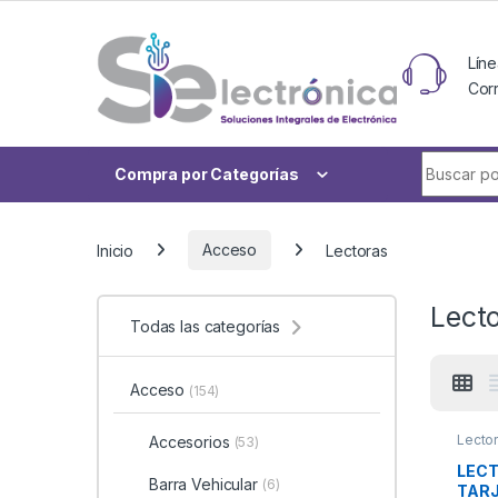
Skip to navigation
Skip to content
Líne
Cor
Buscar po
Compra por Categorías
Inicio
Acceso
Lectoras
Lect
Todas las categorías
Acceso
(154)
Lecto
Accesorios
(53)
LECT
Barra Vehicular
(6)
TARJ