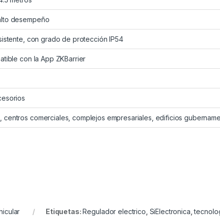
alto desempeño
sistente, con grado de protección IP54
atible con la App ZKBarrier
cesorios
 centros comerciales, complejos empresariales, edificios gubernamen
hicular
Etiquetas:
Regulador electrico
,
SiElectronica
,
tecnolo