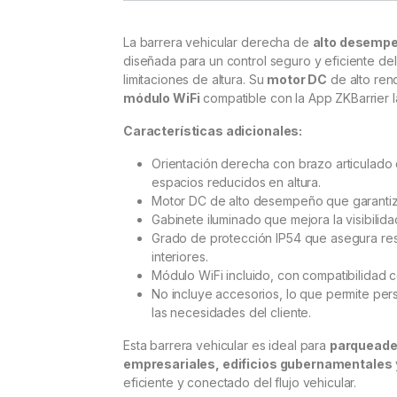
La barrera vehicular derecha de
alto desemp
diseñada para un control seguro y eficiente de
limitaciones de altura. Su
motor DC
de alto ren
módulo WiFi
compatible con la App ZKBarrier l
Características adicionales:
Orientación derecha con brazo articulado 
espacios reducidos en altura.
Motor DC de alto desempeño que garantiza
Gabinete iluminado que mejora la visibilid
Grado de protección IP54 que asegura resi
interiores.
Módulo WiFi incluido, con compatibilidad c
No incluye accesorios, lo que permite per
las necesidades del cliente.
Esta barrera vehicular es ideal para
parqueade
empresariales, edificios gubernamentales
eficiente y conectado del flujo vehicular.