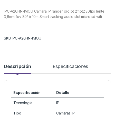
IPC-A26HN-IMOU Cámara IP ranger pro pt 2mp@30fps lente
3,6mm fov 89° ir 10m Smart tracking audio slot micro sd wifi
SKU IPC-A26HN-IMOU
Descripción
Especificaciones
Especificación
Detalle
Tecnología
IP
Tipo
Cámaras IP