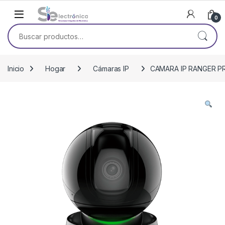
Skip to navigation
Skip to content
0
Buscar por:
Inicio
Hogar
Cámaras IP
CAMARA IP RANGER P