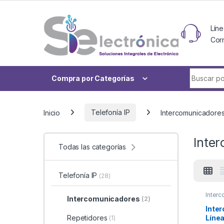
Skip to navigation
Skip to content
Líne
Cor
Buscar po
Compra por Categorías
Inicio
Telefonía IP
Intercomunicadore
Inte
Todas las categorías
Telefonía IP
(28)
Inter
Intercomunicadores
(2)
Inte
Líne
Repetidores
(1)