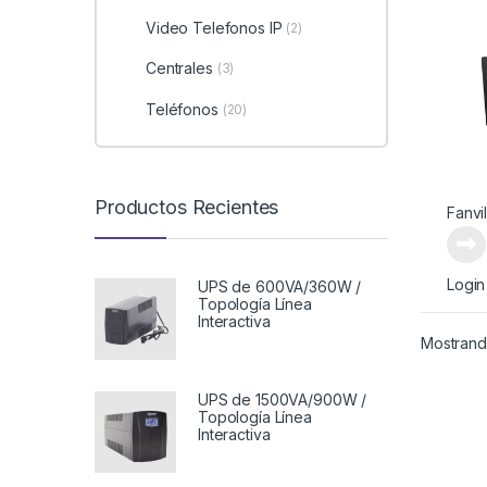
Tácti
Video Telefonos IP
(2)
Centrales
(3)
Teléfonos
(20)
Productos Recientes
Fanvi
Login
UPS de 600VA/360W /
Topología Línea
Interactiva
Mostrando
UPS de 1500VA/900W /
Topología Línea
Interactiva