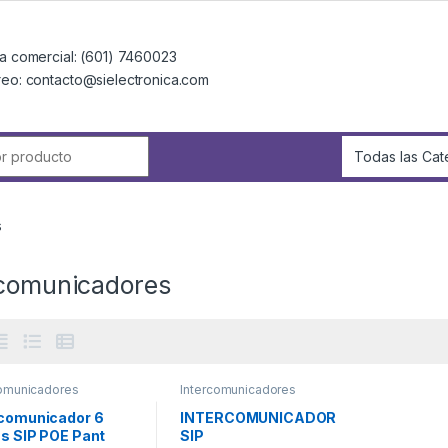
a comercial: (601) 7460023
reo: contacto@sielectronica.com
r:
s
rcomunicadores
comunicadores
Intercomunicadores
rcomunicador 6
INTERCOMUNICADOR
as SIP POE Pant
SIP