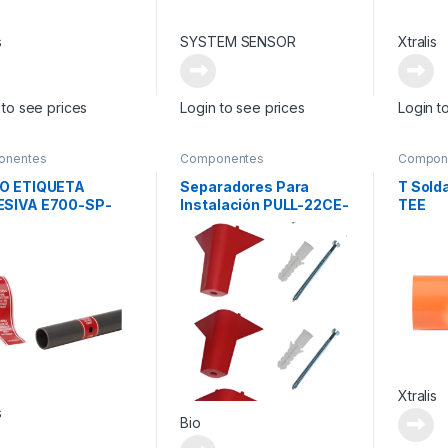
s
SYSTEM SENSOR
Xtralis
 to see prices
Login to see prices
Login t
onentes
Componentes
Compon
mentarios
Suplementarios
Supleme
O ETIQUETA
Separadores Para
T Sold
SIVA E700-SP-
Instalación PULL-22CE-
TEE
SE
Xtralis
s
Bio