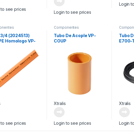
Login t
 to see prices
Login to see prices
onentes
Componentes
Compon
mentarios
Suplementarios
Supleme
 3/4 (2024513)
Tubo De Acople VP-
Tubo D
PE Homologo VP-
COUP
E700-
0
s
Xtralis
Xtralis
 to see prices
Login to see prices
Login t