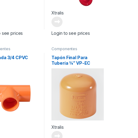
Xtralis
o see prices
Login to see prices
entes
Componentes
ntarios
Suplementarios
ada 3/4 CPVC
Tapón Final Para
Tubería ¾” VP-EC
Xtralis