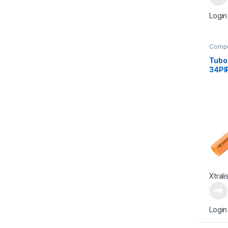
Login
Comp
Suple
Tubo
34PI
P-21
Xtrali
Login