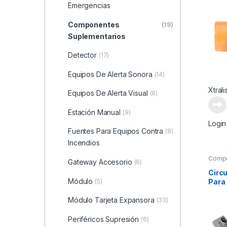
9028
Emergencias
Componentes
(19)
Suplementarios
Detector
(17)
Equipos De Alerta Sonora
(14)
Xtrali
Equipos De Alerta Visual
(8)
Estación Manual
(9)
Login
Fuentes Para Equipos Contra
(8)
Incendios
Comp
Gateway Accesorio
(6)
Suple
Circ
Módulo
Para
(5)
22CE
Módulo Tarjeta Expansora
(33)
Periféricos Supresión
(6)