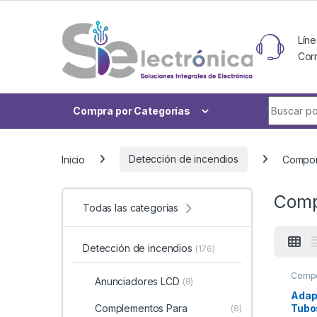
Skip to navigation
Skip to content
Líne
Cor
Buscar po
Compra por Categorías
Inicio
Detección de incendios
Compon
Comp
Todas las categorías
Detección de incendios
(176)
Comp
Anunciadores LCD
(8)
Suple
Adap
Tubo
Complementos Para
(8)