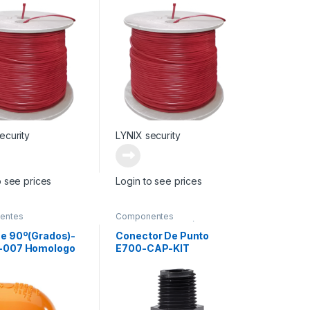
2X18PU
LY-CI2X18U
ecurity
LYNIX security
o see prices
Login to see prices
entes
Componentes
ntarios
Suplementarios
,
Módulo
Tarjeta Expansora
e 90º(Grados)-
Conector De Punto
-007 Homologo
E700-CAP-KIT
B-90