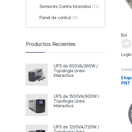
Sensores Contra Incendios
(23)
Panel de control
(15)
Bio
Productos Recientes
Login
UPS de 600VA/360W /
Comp
Topología Línea
Suple
Interactiva
Etiq
PNT
UPS de 1500VA/900W /
Topología Línea
Interactiva
UPS de 1200VA/720W /
Topología Línea