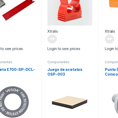
Xtralis
Xtralis
 to see prices
Login to see prices
Login t
onentes
Componentes
Compon
mentarios
Suplementarios
Supleme
Tarjeta 
ueta E700-SP-DCL-
Juego de acetatos
Punto 
OSP-003
Cónic