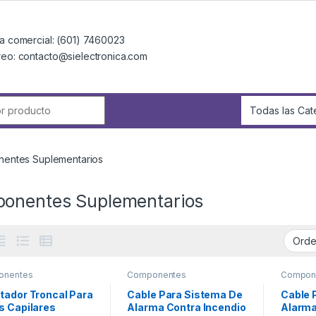
a comercial: (601) 7460023
reo: contacto@sielectronica.com
r:
entes Suplementarios
onentes Suplementarios
onentes
Componentes
Compon
mentarios
Suplementarios
Supleme
tador Troncal Para
Cable Para Sistema De
Cable 
s Capilares
Alarma Contra Incendio
Alarma