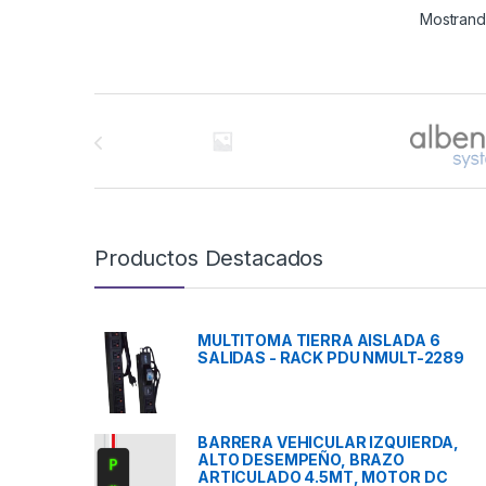
Mostrando
Brands Carousel
Productos Destacados
MULTITOMA TIERRA AISLADA 6
SALIDAS - RACK PDU NMULT-2289
BARRERA VEHICULAR IZQUIERDA,
ALTO DESEMPEÑO, BRAZO
ARTICULADO 4.5MT, MOTOR DC