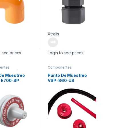
Xtralis
o see prices
Login to see prices
entes
Componentes
ntarios
,
Módulo
Suplementarios
Expansora
De Muestreo
Punto De Muestreo
o E700-SP
VSP-860-US