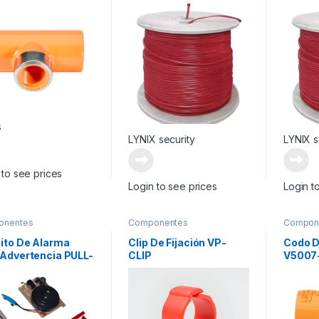
104
LY-CI2X16U
LY-CI
s
LYNIX security
LYNIX s
 to see prices
Login to see prices
Login t
onentes
Componentes
Compon
mentarios
Suplementarios
Supleme
uito De Alarma
Clip De Fijación VP-
Codo D
 Advertencia PULL-
CLIP
V5007
-AL
VP-EL