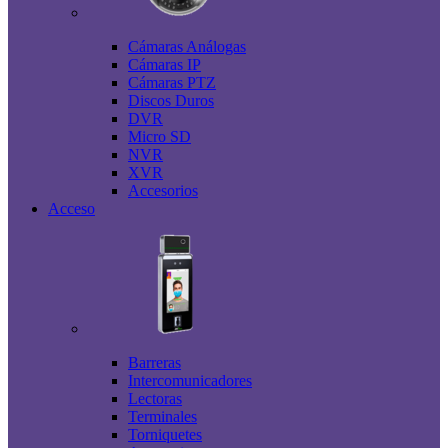
Cámaras Análogas
Cámaras IP
Cámaras PTZ
Discos Duros
DVR
Micro SD
NVR
XVR
Accesorios
Acceso
Barreras
Intercomunicadores
Lectoras
Terminales
Torniquetes