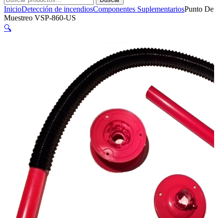
por:
Inicio
Detección de incendios
Componentes Suplementarios
Punto De
Muestreo VSP-860-US
🔍