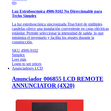
(0)
Luz Estroboscópica 4906-9102 No Direccionable para
Techo Simplex
La luz estroboscópica sincronizada TrueAlert de múltiples
candelas ofrece una instalación conveniente en cajas eléctricas
estándar. Permite seleccionar la intensidad de salida, lo que
minimiza el inventario y facilita los ajustes durante la
construcción.
SKU 4906-9102
Simplex
Leer más
Login to see prices
Anunciadores LCD
Anunciador 006855 LCD REMOTE
ANNUNCIATOR (4X20)