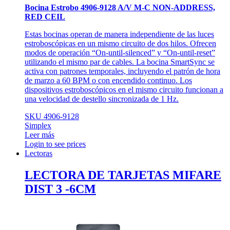
Bocina Estrobo 4906-9128 A/V M-C NON-ADDRESS,
RED CEIL
Estas bocinas operan de manera independiente de las luces
estroboscópicas en un mismo circuito de dos hilos. Ofrecen
modos de operación “On-until-silenced” y “On-until-reset”
utilizando el mismo par de cables. La bocina SmartSync se
activa con patrones temporales, incluyendo el patrón de hora
de marzo a 60 BPM o con encendido continuo. Los
dispositivos estroboscópicos en el mismo circuito funcionan a
una velocidad de destello sincronizada de 1 Hz.
SKU 4906-9128
Simplex
Leer más
Login to see prices
Lectoras
LECTORA DE TARJETAS MIFARE
DIST 3 -6CM