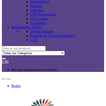
Monofásicas
Bifasica
Trifásica
UPS Interactivas
UPS Online
Accesorios
Señalización Digital
Digital Signage
Etiqueta de Precio Electrónica
LED
Buscar
por:
0
$
0
No hay productos en el carrito.
Redes