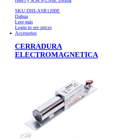
rs485 y w34 9-15vdc 100ma
SKU DHI-ASR1200E
Dahua
Leer más
Login to see prices
Accesorios
CERRADURA
ELECTROMAGNETICA