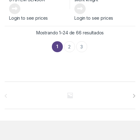
Login to see prices
Login to see prices
Mostrando 1–24 de 66 resultados
1
2
3
Brands Carousel