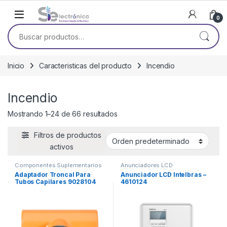
Skip to navigation
Skip to content
0
Buscar por:
Inicio
Caracteristicas del producto
Incendio
Incendio
Mostrando 1–24 de 66 resultados
Filtros de productos
activos
Componentes Suplementarios
Anunciadores LCD
Adaptador Troncal Para
Anunciador LCD Intelbras –
Tubos Capilares 9028104
4610124