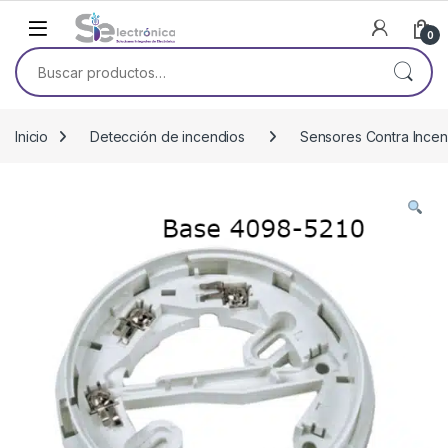
Skip to navigation
Skip to content
0
Buscar por:
Inicio
Detección de incendios
Sensores Contra Incen