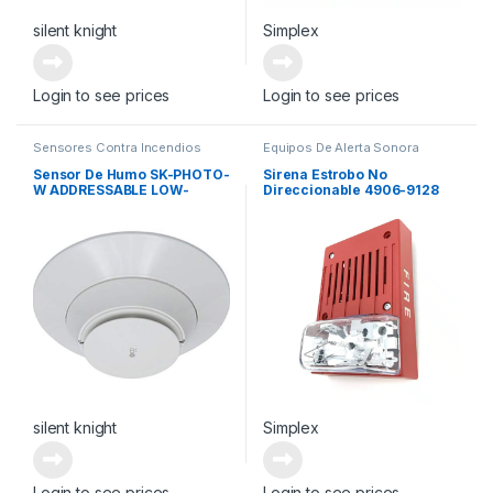
silent knight
Simplex
Login to see prices
Login to see prices
Sensores Contra Incendios
Equipos De Alerta Sonora
Sensor De Humo SK-PHOTO-
Sirena Estrobo No
W ADDRESSABLE LOW-
Direccionable 4906-9128
PROFILE PHOTOELECTRIC
A/V M-C NON-ADDRESS,
SMOKE DETECTOR
RED CEIL
silent knight
Simplex
Login to see prices
Login to see prices