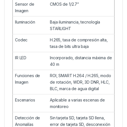
Sensor de
CMOS de 1/2.7”
Imagen
Iluminación
Baja iluminancia, tecnología
STARLIGHT
Codec
H.265, tasa de compresión alta,
tasa de bits ultra baja
IR LED
Incorporado, distancia máxima de
40 m
Funciones de
ROI, SMART H.264 / H.265, modo
Imagen
de rotación, WDR, 3D DNR, HLC,
BLC, marca de agua digital
Escenarios
Aplicable a varias escenas de
monitoreo
Detección de
Sin tarjeta SD, tarjeta SD llena,
Anomalías
error de tarjeta SD, desconexión