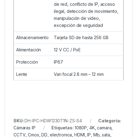
de red, conflicto de IP, acceso
ilegal, detección de movimiento,
manipulación de video,
excepción de seguridad
Almacenamiento
Tarjeta SD de hasta 256 GB
Alimentación
12 V CC / PoE
Protección
IP67
Lente
Vari focal 2.8 mm – 12 mm
SKU:
DH-IPC-HDW1230T1N-ZS-S4
Categoría:
Cámaras IP
Etiquetas:
1080P
,
4K
,
camara
,
CCTV
,
Cmos
,
DD
,
electronica
,
HDMI
,
IP
,
Mb
,
sata
,