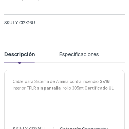
SKU LY-CI2X16U
Descripción
Especificaciones
Cable para Sistema de Alarma contra incendio
2×16
Interior FPLR
sin pantalla
, rollo 305mt
Certificado UL
SKU:
LY-CI2X16U
Categoría:
Componentes