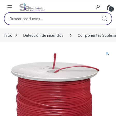
Skip to navigation
Skip to content
0
Buscar por:
Inicio
Detección de incendios
Componentes Supleme