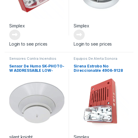
Simplex
Simplex
Login to see prices
Login to see prices
Sensores Contra Incendios
Equipos De Alerta Sonora
Sensor De Humo SK-PHOTO-
Sirena Estrobo No
W ADDRESSABLE LOW-
Direccionable 4906-9128
PROFILE PHOTOELECTRIC
A/V M-C NON-ADDRESS,
SMOKE DETECTOR
RED CEIL
silent knight
Simplex