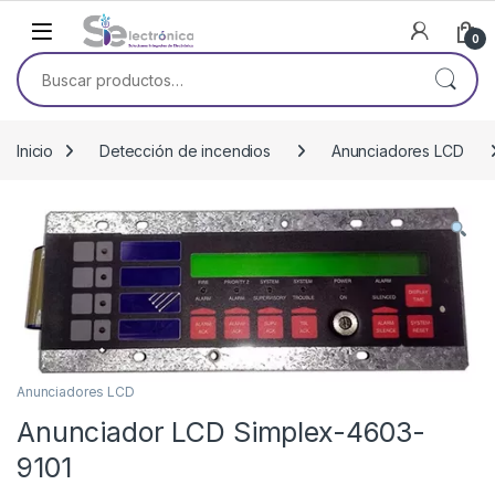
Skip to navigation
Skip to content
0
Buscar por:
Inicio
Detección de incendios
Anunciadores LCD
Anunciadores LCD
Anunciador LCD Simplex-4603-
9101