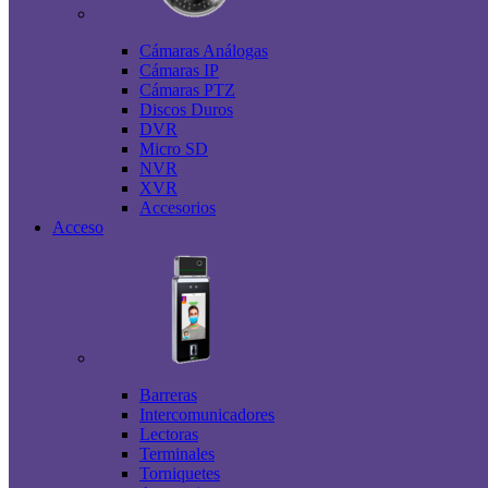
Cámaras Análogas
Cámaras IP
Cámaras PTZ
Discos Duros
DVR
Micro SD
NVR
XVR
Accesorios
Acceso
Barreras
Intercomunicadores
Lectoras
Terminales
Torniquetes