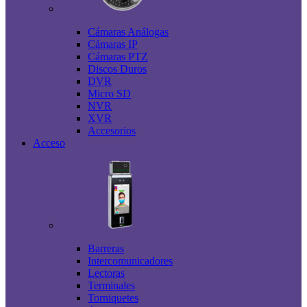
Cámaras Análogas
Cámaras IP
Cámaras PTZ
Discos Duros
DVR
Micro SD
NVR
XVR
Accesorios
Acceso
Barreras
Intercomunicadores
Lectoras
Terminales
Torniquetes