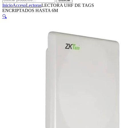
por:
Inicio
Acceso
Lectoras
LECTORA UHF DE TAGS
ENCRIPTADOS HASTA 6M
🔍