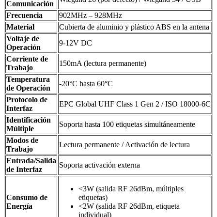
Comunicación
Frecuencia
902MHz – 928MHz
Material
Cubierta de aluminio y plástico ABS en la antena
Voltaje de
9-12V DC
Operación
Corriente de
150mA (lectura permanente)
Trabajo
Temperatura
-20°C hasta 60°C
de Operación
Protocolo de
EPC Global UHF Class 1 Gen 2 / ISO 18000-6C
Interfaz
Identificación
Soporta hasta 100 etiquetas simultáneamente
Múltiple
Modos de
Lectura permanente / Activación de lectura
Trabajo
Entrada/Salida
Soporta activación externa
de Interfaz
<3W (salida RF 26dBm, múltiples
Consumo de
etiquetas)
Energía
<2W (salida RF 26dBm, etiqueta
individual)