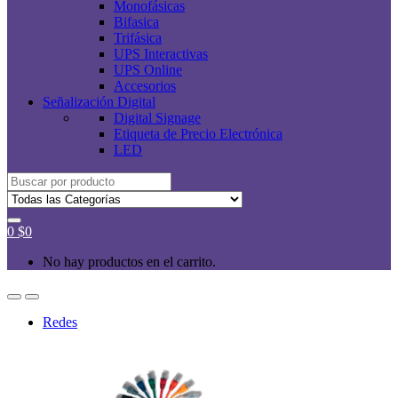
Monofásicas
Bifasica
Trifásica
UPS Interactivas
UPS Online
Accesorios
Señalización Digital
Digital Signage
Etiqueta de Precio Electrónica
LED
Buscar
por:
0
$
0
No hay productos en el carrito.
Redes