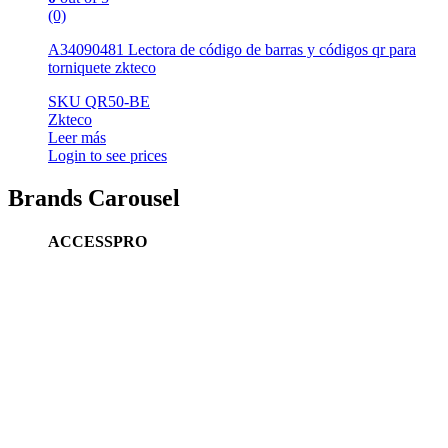
(0)
A34090481 Lectora de código de barras y códigos qr para
torniquete zkteco
SKU QR50-BE
Zkteco
Leer más
Login to see prices
Brands Carousel
ACCESSPRO