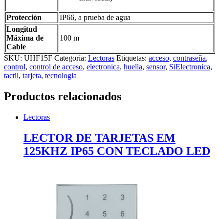
Protección
IP66, a prueba de agua
Longitud
Máxima de
100 m
Cable
SKU:
UHF15F
Categoría:
Lectoras
Etiquetas:
acceso
,
contraseña
,
control
,
control de acceso
,
electronica
,
huella
,
sensor
,
SiElectronica
,
tactil
,
tarjeta
,
tecnologia
Productos relacionados
Lectoras
LECTOR DE TARJETAS EM
125KHZ IP65 CON TECLADO LED