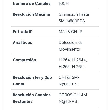
Número de Canales
16CH
Resolución Máxima
Grabación hasta
5M-N@10FPS
Entrada IP
Más 8 CH IP
Analíticas
Detección de
Movimiento
Compresión
H.264, H.264+,
H.265, H.265+
Resolución 1er y 2do
CH1&2 5M-
Canal
N@10FPS
Resolución Canales
OTROS CH 4M-
Restantes
N@15FPS