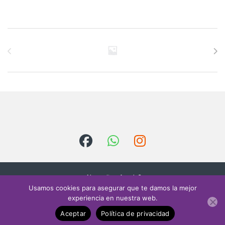
Brands Carousel
¿Necesitas Ayuda?
Escríbenos
Usamos cookies para asegurar que te damos la mejor
contacto@sielectr
experiencia en nuestra web.
onica.com
Aceptar
Política de privacidad