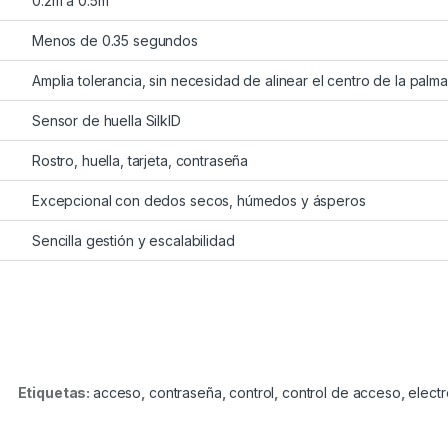
0.2m a 0.5m
Menos de 0.35 segundos
Amplia tolerancia, sin necesidad de alinear el centro de la palma
Sensor de huella SilkID
Rostro, huella, tarjeta, contraseña
Excepcional con dedos secos, húmedos y ásperos
Sencilla gestión y escalabilidad
Etiquetas:
acceso
,
contraseña
,
control
,
control de acceso
,
electr