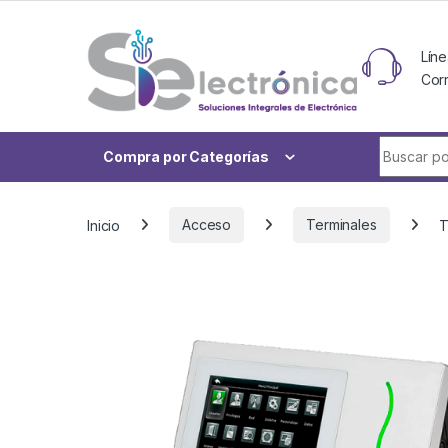
Skip to navigation
Skip to content
Líne
Cor
Buscar po
Compra por Categorías
Inicio
Acceso
Terminales
T