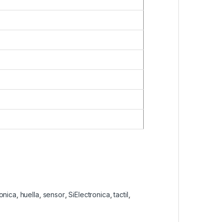
onica
,
huella
,
sensor
,
SiElectronica
,
tactil
,