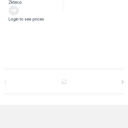
Zkteco
Login to see prices
Brands Carousel