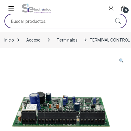
Skip to navigation
Skip to content
0
Buscar por:
Inicio
Acceso
Terminales
TERMINAL CONTROL