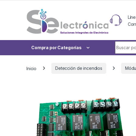
Skip to navigation
Skip to content
Líne
Cor
Buscar po
Compra por Categorías
Inicio
Detección de incendios
Módul