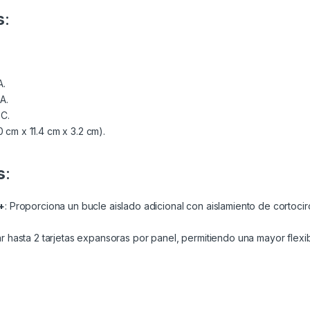
s
:
A.
A.
°C.
.0 cm x 11.4 cm x 3.2 cm).
s
:
+
: Proporciona un bucle aislado adicional con aislamiento de cortoci
ar hasta 2 tarjetas expansoras por panel, permitiendo una mayor flexi