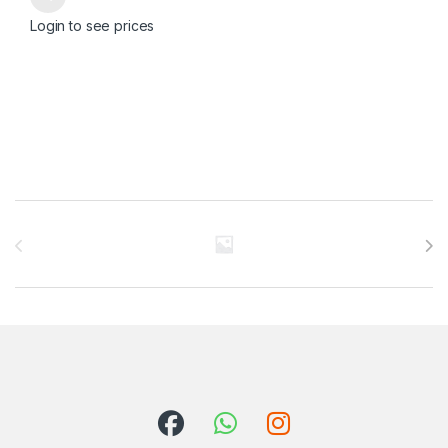
Login to see prices
Brands Carousel