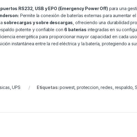
e
puertos RS232, USB y EPO (Emergency Power Off)
para una gesti
Anderson:
Permite la conexión de baterías externas para aumentar el
 a
sobrecargas y sobre descargas
, ofreciendo una durabilidad pr
espaldo potente y confiable con
6 baterías
integradas en su config
ficiencia energética para proporcionar mayor capacidad en cada uso
ición instantánea entre la red eléctrica y la batería, protegiendo a s
sicas
,
UPS
Etiquetas:
powest
,
proteccion
,
redes
,
respaldo
,
S