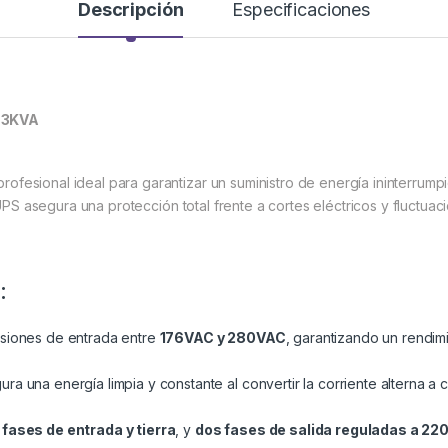
Descripción
Especificaciones
n 3KVA
profesional ideal para garantizar un suministro de energía ininterrump
UPS asegura una protección total frente a cortes eléctricos y fluctu
:
siones de entrada entre
176VAC y 280VAC
, garantizando un rendim
ra una energía limpia y constante al convertir la corriente alterna a c
 fases de entrada y tierra
, y
dos fases de salida reguladas a 22