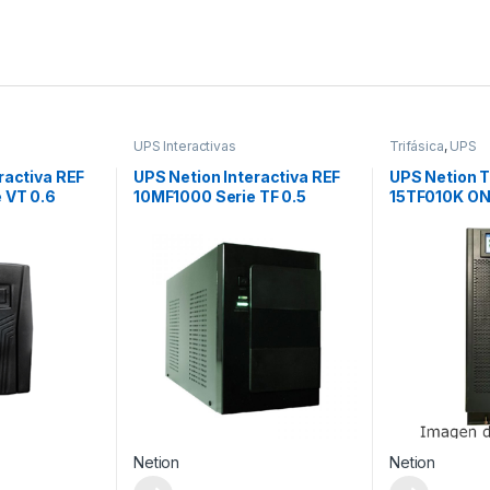
UPS Interactivas
Trifásica
,
UPS
ractiva REF
UPS Netion Interactiva REF
UPS Netion T
 VT 0.6
10MF1000 Serie TF 0.5
15TF010K ON
Trifásica (Al
Netion
Netion