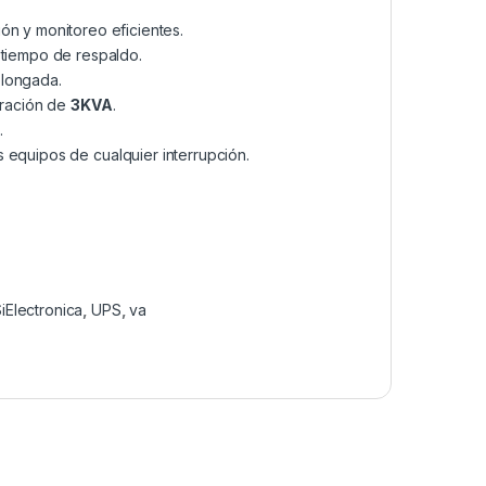
ón y monitoreo eficientes.
 tiempo de respaldo.
olongada.
uración de
3KVA
.
.
us equipos de cualquier interrupción.
iElectronica
,
UPS
,
va