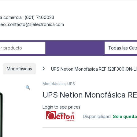
a comercial: (601) 7460023
reo: contacto@sielectronica.com
r:
Monofásicas
UPS Netion Monofásica REF 12BF300 ON-LI
Monofásicas
,
UPS
UPS Netion Monofásica R
Login to see prices
Disponibilidad:
Solo queda