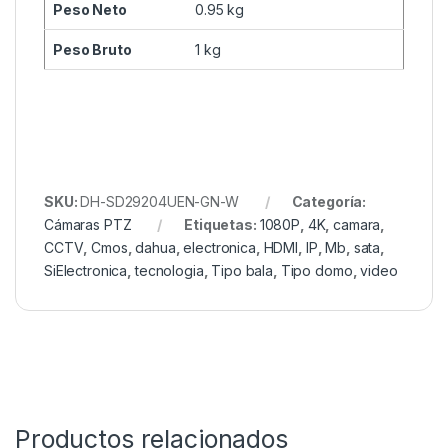
Peso Neto
0.95 kg
Peso Bruto
1 kg
SKU:
DH-SD29204UEN-GN-W
Categoría:
Cámaras PTZ
Etiquetas:
1080P
,
4K
,
camara
,
CCTV
,
Cmos
,
dahua
,
electronica
,
HDMI
,
IP
,
Mb
,
sata
,
SiElectronica
,
tecnologia
,
Tipo bala
,
Tipo domo
,
video
Productos relacionados