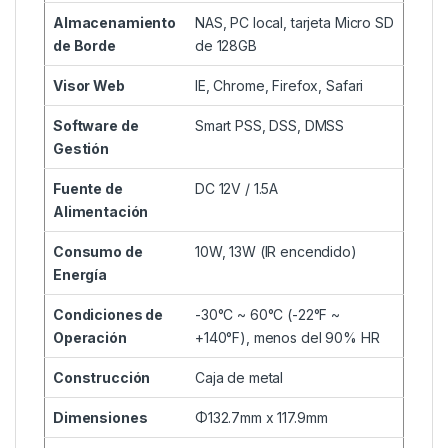
Almacenamiento
NAS, PC local, tarjeta Micro SD
de Borde
de 128GB
Visor Web
IE, Chrome, Firefox, Safari
Software de
Smart PSS, DSS, DMSS
Gestión
Fuente de
DC 12V / 1.5A
Alimentación
Consumo de
10W, 13W (IR encendido)
Energía
Condiciones de
-30°C ~ 60°C (-22°F ~
Operación
+140°F), menos del 90% HR
Construcción
Caja de metal
Dimensiones
Φ132.7mm x 117.9mm