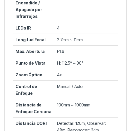
Encendido /
Apagado por
Infrarrojos
LEDs IR
4
Longitud Focal
2.7mm ~ 11mm
Max. Abertura
F1.6
Punto de Vista
H: 112.5° ~ 30°
Zoom Óptico
4x
Control de
Manual / Auto
Enfoque
Distancia de
100mm ~ 1000mm
Enfoque Cercana
Distancia DORI
Detectar: 120m, Observar:
48m, Reconocer: 24m,