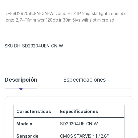
DH-SD29204UEN-GN-W Domo PTZ IP 2mp starlight zoom 4x
lente 2,7~`11mm wdr 120db ir 30m 5ivs wifi slot micro sd
SKU DH-SD29204UEN-GN-W
Descripción
Especificaciones
Características
Especificaciones
Modelo
SD29204UE-GN-W
Sensor de
CMOS STARVIS™ 1 / 2.8″