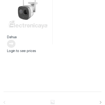
Dahua
Login to see prices
Brands Carousel