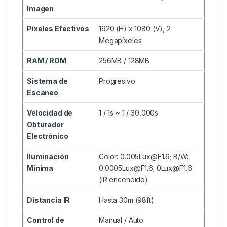
Imagen
Píxeles Efectivos
1920 (H) x 1080 (V), 2
Megapíxeles
RAM / ROM
256MB / 128MB
Sistema de
Progresivo
Escaneo
Velocidad de
1 / 1s ~ 1 / 30,000s
Obturador
Electrónico
Iluminación
Color: 0.005Lux@F1.6; B/W:
Mínima
0.0005Lux@F1.6; 0Lux@F1.6
(IR encendido)
Distancia IR
Hasta 30m (98ft)
Control de
Manual / Auto