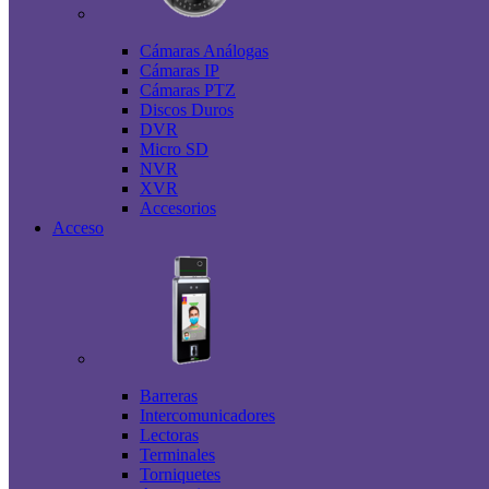
Cámaras Análogas
Cámaras IP
Cámaras PTZ
Discos Duros
DVR
Micro SD
NVR
XVR
Accesorios
Acceso
Barreras
Intercomunicadores
Lectoras
Terminales
Torniquetes