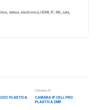
Cmos
,
dahua
,
electronica
,
HDMI
,
IP
,
Mb
,
sata
,
Cámaras IP
LOOC PLASTICA
CAMARA IP CELL PRO
PLASTICA 2MP