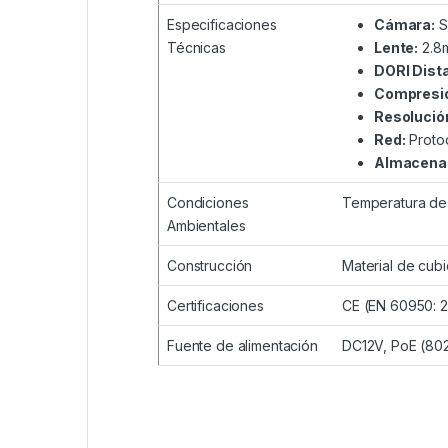
Especificaciones
Cámara:
S
Técnicas
Lente:
2.8m
DORI Dist
Compresió
Resolució
Red:
Protoc
Almacena
Condiciones
Temperatura de 
Ambientales
Construcción
Material de cub
Certificaciones
CE (EN 60950: 2
Fuente de alimentación
DC12V, PoE (80