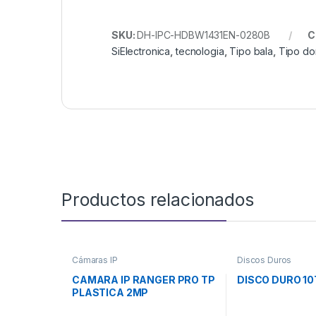
SKU:
DH-IPC-HDBW1431EN-0280B
C
SiElectronica
,
tecnologia
,
Tipo bala
,
Tipo d
Productos relacionados
Cámaras IP
Discos Duros
CAMARA IP RANGER PRO TP
DISCO DURO 10
PLASTICA 2MP