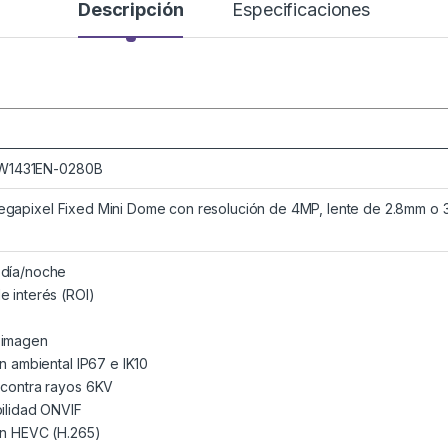
Descripción
Especificaciones
W1431EN-0280B
Megapixel Fixed Mini Dome con resolución de 4MP, lente de 2.8mm o 
día/noche
e interés (ROI)
 imagen
ón ambiental IP67 e IK10
 contra rayos 6KV
bilidad ONVIF
ón HEVC (H.265)