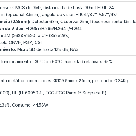
ensor CMOS de 3MP, distancia IR de hasta 30m, LED IR 24.
m (opcional 3.6mm), ángulo de visión H:104°/87°, V:57°/48°.
ancia (2.8mm):
Detectar 63m, Observar 25m, Reconocimiento 13m, Ide
n de Video:
H.265+/H.265/H.264+/H.264
n:
4M (2688×1520) a CIF (352×288)
olo ONVIF, PSIA, CGI
miento:
Micro SD de hasta 128 GB, NAS
funcionamiento: -30°C a +60°C, humedad relativa < 95%
ierta metálica, dimensiones: Φ109.9mm x 81mm, peso neto: 0.34Kg
000), UL (UL60950-1), FCC (FCC Parte 15 Subparte B)
2.3af), Consumo: <4.58W