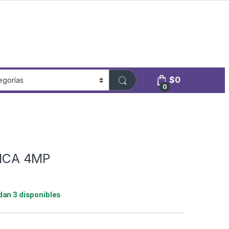
$
0
0
ICA 4MP
dan 3 disponibles