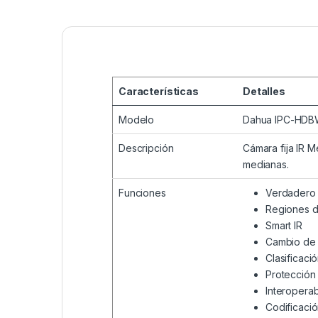
Características
Detalles
Modelo
Dahua IPC-HDB
Descripción
Cámara fija IR 
medianas.
Funciones
Verdadero 
Regiones d
Smart IR
Cambio de
Clasificaci
Protección
Interopera
Codificaci