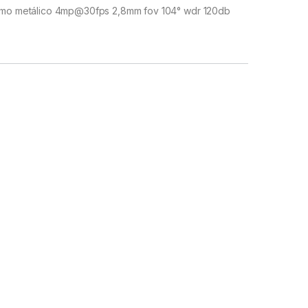
mo metálico 4mp@30fps 2,8mm fov 104° wdr 120db