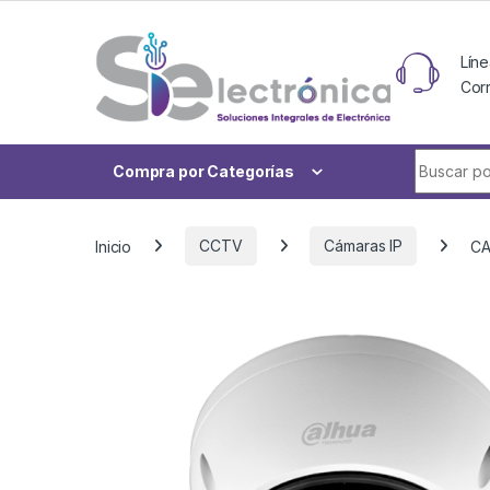
Skip to navigation
Skip to content
Líne
Cor
Buscar po
Compra por Categorías
Inicio
CCTV
Cámaras IP
CA