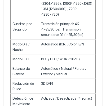
(2304×1296), 1080P (1920×1080),
1.3M (1280×960), 720P
(1280×720)
Cuadros por
Transmisión principal: 4K
Segundo
(1~25/30fps), Transmisión
secundaria: D1 (1~25/30fps)
Modo Día /
Automático (ICR), Color, B/N
Noche
Modo BLC
BLC / HLC / WDR (120dB)
Balance de
Automático / Natural / Farola /
Blancos
Exterior / Manual
Reducción de
3D DNR
Ruido
Detección de
Activada / Desactivada (4 zonas)
Movimiento