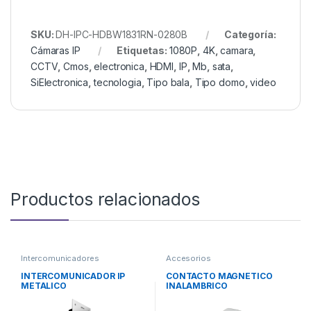
SKU:
DH-IPC-HDBW1831RN-0280B
Categoría:
Cámaras IP
Etiquetas:
1080P
,
4K
,
camara
,
CCTV
,
Cmos
,
electronica
,
HDMI
,
IP
,
Mb
,
sata
,
SiElectronica
,
tecnologia
,
Tipo bala
,
Tipo domo
,
video
Productos relacionados
Intercomunicadores
Accesorios
INTERCOMUNICADOR IP
CONTACTO MAGNETICO
METALICO
INALAMBRICO