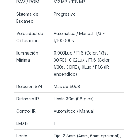
RAM / ROM
512 MB / 128 MB
Sistema de
Progresivo
Escaneo
Velocidad de
Automática / Manual, 1/3 ~
Obturación
1/100000s
Iluminación
0.003Lux / F1.6 (Color, 1/3s,
Mínima
30IRE), 0.02Lux / F1.6 (Color,
1/30s, 30IRE), 0Lux / F1.6 (IR
encendido)
Relación S/N
Más de 50dB
Distancia IR
Hasta 30m (98 pies)
Control IR
Automático / Manual
LED IR
1
Lente
Fijo, 2.8mm (4mm, 6mm opcional),