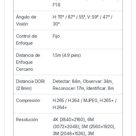
F1.6
Ángulo de
H: 111° / 87° / 55°, V: 59° / 47° /
Visión
30°
Control de
Fijo
Enfoque
Distancia de
1.5m (4.9 pies)
Enfoque
Cercano
Distancia DORI
Detectar: 84m, Observar: 34m,
(2.8mm)
Reconocer: 17m, Identificar: 8m
Compresión
H.265 / H.264 / MJPEG, H.265+ /
H.264+
Resolución
4K (3840×2160), 6M
(3072×2048), 5M (2560×1920),
3M (2048×1536), 3M