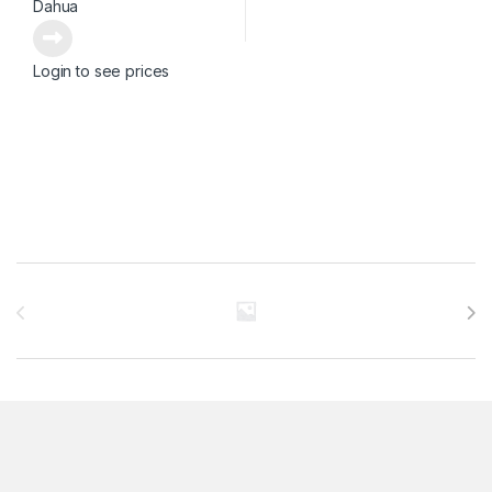
Dahua
Login to see prices
Brands Carousel