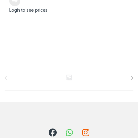
Login to see prices
Brands Carousel