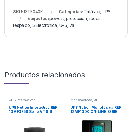
SKU:
13TF040K
Categorías:
Trifásica
,
UPS
Etiquetas:
powest
,
proteccion
,
redes
,
respaldo
,
SiElectronica
,
UPS
,
va
Productos relacionados
UPS Interactivas
Monofásicas
,
UPS
UPS Netion Interactiva REF
UPS Netion Monofásica REF
10MF0750 Serie VT 0.6
12MF1000 ON-LINE SERIE
VT 0.9