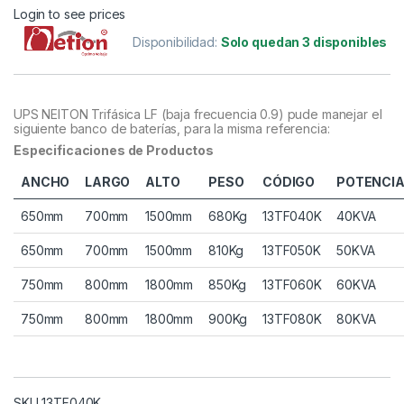
Login to see prices
Disponibilidad:
Solo quedan 3 disponibles
UPS NEITON Trifásica LF (baja frecuencia 0.9) pude manejar el
siguiente banco de baterías, para la misma referencia:
Especificaciones de Productos
ANCHO
LARGO
ALTO
PESO
CÓDIGO
POTENCI
650mm
700mm
1500mm
680Kg
13TF040K
40KVA
650mm
700mm
1500mm
810Kg
13TF050K
50KVA
750mm
800mm
1800mm
850Kg
13TF060K
60KVA
750mm
800mm
1800mm
900Kg
13TF080K
80KVA
SKU 13TF040K