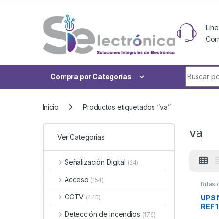
Skip to navigation
Skip to content
Líne
Cor
Buscar po
Compra por Categorías
Inicio
Productos etiquetados “va”
va
Ver Categorias
Señalización Digital
(24)
Acceso
(154)
Bifasi
CCTV
UPS 
(445)
REF 
Detección de incendios
(176)
SERI