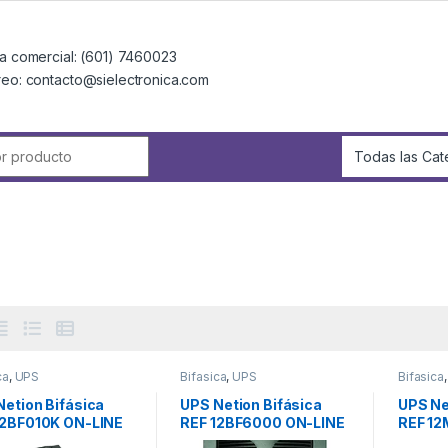
a comercial: (601) 7460023
reo: contacto@sielectronica.com
r:
ca
,
UPS
Bifasica
,
UPS
Bifasica
Netion Bifásica
UPS Netion Bifásica
UPS Ne
12BF010K ON-LINE
REF 12BF6000 ON-LINE
REF 12
E EP
SERIE EP
SERIE 