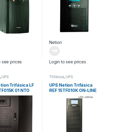
Netion
o see prices
Login to see prices
,
UPS
Trifásica
,
UPS
tion Trifásica LF
UPS Netion Trifásica
TF015K 01 NTO
REF 15TF010K ON-LINE
ca (Baja
SERIE EP Trifásica (Alta
ncia 0.9)
Frecuencia)