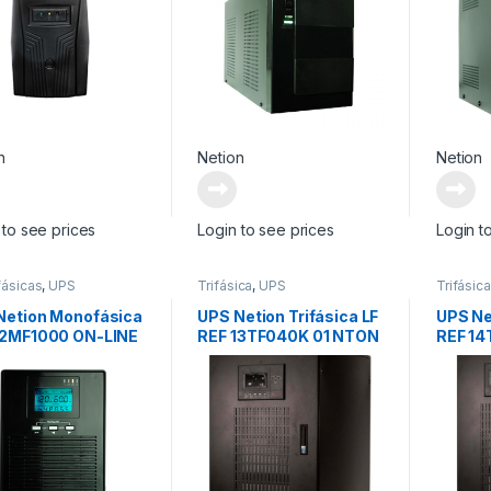
n
Netion
Netion
 to see prices
Login to see prices
Login t
ásicas
,
UPS
Trifásica
,
UPS
Trifásica
Netion Monofásica
UPS Netion Trifásica LF
UPS Ne
12MF1000 ON-LINE
REF 13TF040K 01 NTON
REF 14
E VT 0.9
Trifásica LF (Baja
Trifási
Frecuencia 0.9)
Frecue