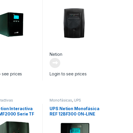
Netion
o see prices
Login to see prices
ractivas
Monofásicas
,
UPS
tion Interactiva
UPS Netion Monofásica
MF2000 Serie TF
REF 12BF300 ON-LINE
SERIE EP