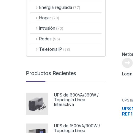
Energía regulada
(77)
Hogar
(20)
Intrusión
(70)
Redes
(96)
Telefonía IP
(28)
Netio
Productos Recientes
Login
UPS de 600VA/360W /
Topología Línea
UPS In
Interactiva
UPS N
REF 
0.6
UPS de 1500VA/900W /
Topología Línea