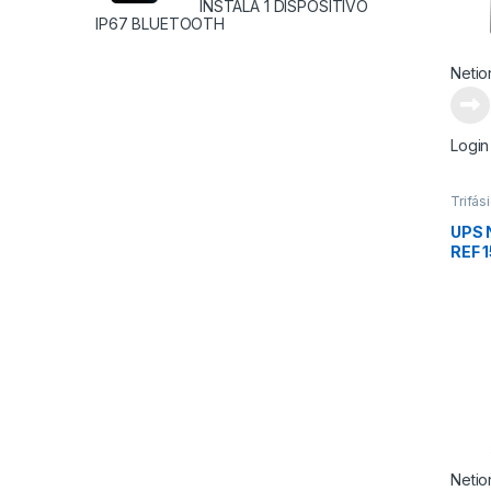
INSTALA 1 DISPOSITIVO
IP67 BLUETOOTH
Netio
Login
Trifás
UPS N
REF 
SERIE
Frecu
Netio