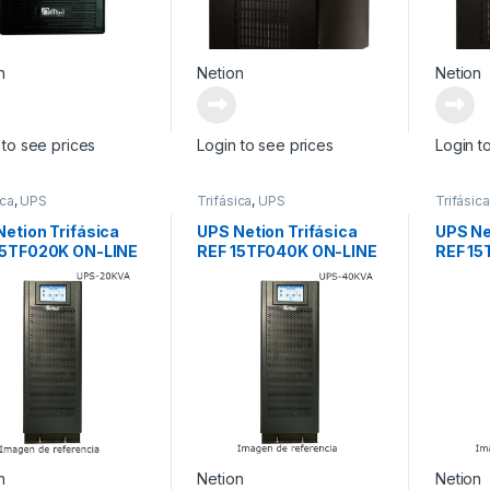
n
Netion
Netion
 to see prices
Login to see prices
Login t
ica
,
UPS
Trifásica
,
UPS
Trifásica
etion Trifásica
UPS Netion Trifásica
UPS Ne
15TF020K ON-LINE
REF 15TF040K ON-LINE
REF 15
 EP Trifásica (Alta
SERIE EP Trifásica (Alta
SERIE E
encia 1.0)
Frecuencia 1.0)
Frecuen
n
Netion
Netion