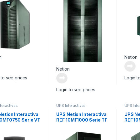
n
Netion
Netion
 to see prices
Login t
Login to see prices
teractivas
UPS Interactivas
UPS Inte
etion Interactiva
UPS Netion Interactiva
UPS Ne
10MF0750 Serie VT
REF 10MF1000 Serie TF
REF 10
0.5
0.5