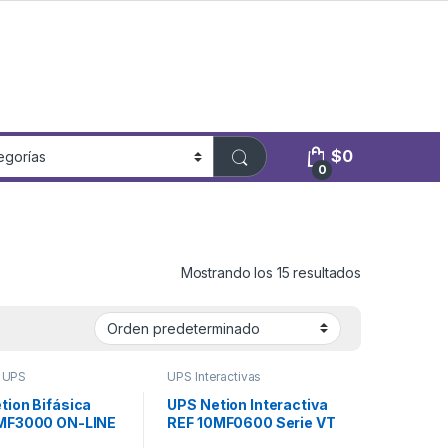
$
0
0
Mostrando los 15 resultados
,
UPS
UPS Interactivas
tion Bifásica
UPS Netion Interactiva
MF3000 ON-LINE
REF 10MF0600 Serie VT
UP 1.0
0.6