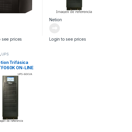
Netion
o see prices
Login to see prices
,
UPS
tion Trifásica
TF060K ON-LINE
P Trifásica (Alta
cia 1.0)