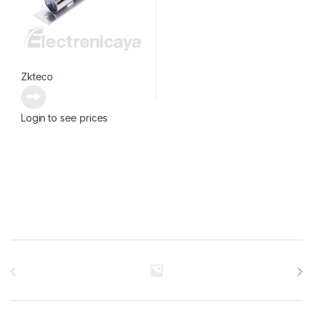
Zkteco
Login to see prices
Brands Carousel