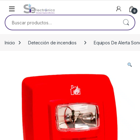
Skip to navigation
Skip to content
0
Buscar por:
Inicio
Detección de incendios
Equipos De Alerta Son