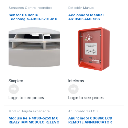
Sensores Contra Incendios
Estación Manual
Sensor De Doble
Accionador Manual
Tecnologia-4098-5291-MX
4610505 AME 566
SSD PHOTO/HEAT SENSOR
ACCIONADOR MANUAL
DIRECCIONABLE
Simplex
Intelbras
Login to see prices
Login to see prices
Módulo Tarjeta Expansora
Anunciadores LCD
Modulo Rele 4090-5259 MX
Anunciador 006860 LCD
REALY IAM MODULO RELEVO
REMOTE ANNUNCIATOR
(4X40)