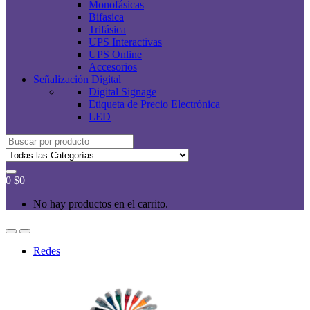
Monofásicas
Bifasica
Trifásica
UPS Interactivas
UPS Online
Accesorios
Señalización Digital
Digital Signage
Etiqueta de Precio Electrónica
LED
Buscar
por:
0
$
0
No hay productos en el carrito.
Redes