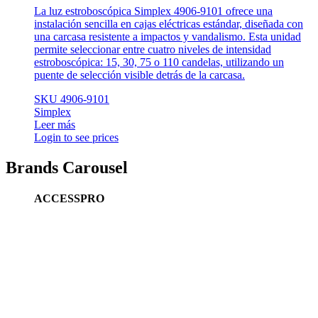
La luz estroboscópica Simplex 4906-9101 ofrece una
instalación sencilla en cajas eléctricas estándar, diseñada con
una carcasa resistente a impactos y vandalismo. Esta unidad
permite seleccionar entre cuatro niveles de intensidad
estroboscópica: 15, 30, 75 o 110 candelas, utilizando un
puente de selección visible detrás de la carcasa.
SKU 4906-9101
Simplex
Leer más
Login to see prices
Brands Carousel
ACCESSPRO