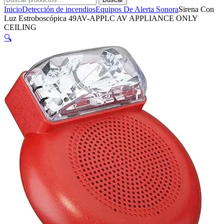
por:
Inicio
Detección de incendios
Equipos De Alerta Sonora
Sirena Con
Luz Estroboscópica 49AV-APPLC AV APPLIANCE ONLY
CEILING
🔍