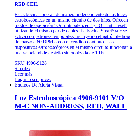
RED CEIL
Estas bocinas operan de manera independiente de las luces
estroboscópicas en un mismo circuito de dos hilos. Ofrecen
modos de operación “On-until-silenced” y “On-until-reset”
utilizando el mismo par de cables. La bocina SmartSync se
activa con patrones temporales, incluyendo el patrón de hora
de marzo a 60 BPM o con encendido continuo. Los
dispositivos estroboscópicos en el mismo circuito funcionan a
una velocidad de destello sincronizada de 1 Hz.
SKU 4906-9128
Simplex
Leer más
Login to see prices
Equipos De Alerta Visual
Luz Estroboscópica 4906-9101 V/O
M-C NON-ADDRESS, RED, WALL