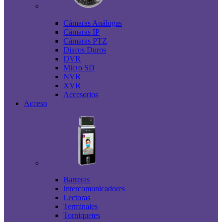
Cámaras Análogas
Cámaras IP
Cámaras PTZ
Discos Duros
DVR
Micro SD
NVR
XVR
Accesorios
Acceso
Barreras
Intercomunicadores
Lectoras
Terminales
Torniquetes