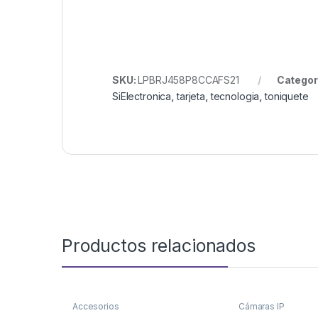
SKU:
LPBRJ458P8CCAFS21
Categor
SiElectronica
,
tarjeta
,
tecnologia
,
toniquete
Productos relacionados
Accesorios
Cámaras IP