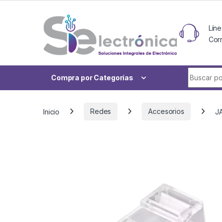
Skip to navigation
Skip to content
Líne
Cor
Buscar po
Compra por Categorías
Inicio
Redes
Accesorios
J