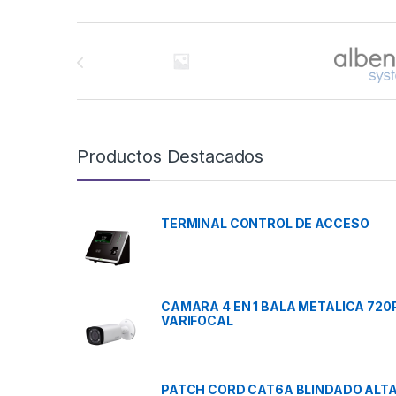
Brands Carousel
Productos Destacados
TERMINAL CONTROL DE ACCESO
CAMARA 4 EN 1 BALA METALICA 720
VARIFOCAL
PATCH CORD CAT6A BLINDADO ALT