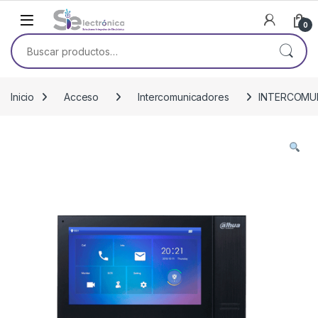
Skip to navigation
Skip to content
0
Buscar por:
Inicio
Acceso
Intercomunicadores
INTERCOMUN