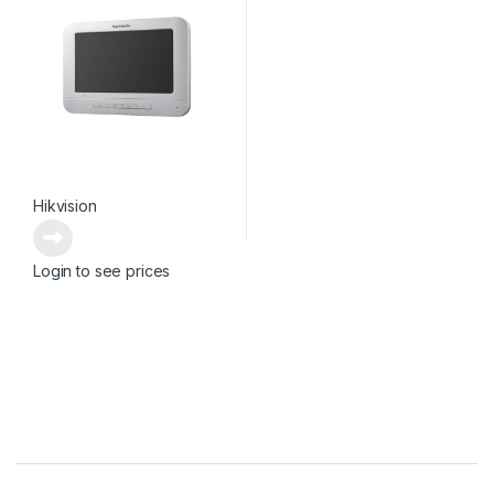
Hikvision
Login to see prices
Brands Carousel