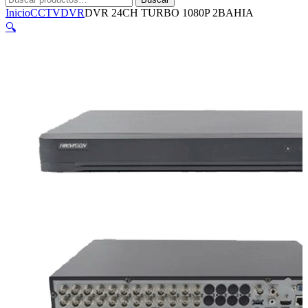
por:
Inicio
CCTV
DVR
DVR 24CH TURBO 1080P 2BAHIA
🔍