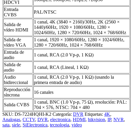
HDCVI
Entrada
PAL/NTSC
CVBS
1 canal, 4K (3840 × 2160)/30Hz, 2K (2560 ×
Salida de
1440)/60Hz, 1920 × 1080/60Hz, 1280 ×
vídeo HDMI
1024/60Hz, 1280 × 720/60Hz, 1024 × 768/60Hz
Salida de
1 canal, 1920 × 1080/60Hz, 1280 × 1024/60Hz,
vídeo VGA
1280 × 720/60Hz, 1024 × 768/60Hz
Entrada de
1 canal, RCA (2.0 Vp-p, 1 KΩ)
audio
Salida de
1 canal, RCA (Lineal, 1 KΩ)
audio
Audio
1 canal, RCA (2.0 Vp-p, 1 KΩ) (usando la
bidireccional
primera entrada de audio)
Reproducción
16 canales
síncrona
1 canal, BNC (1.0 Vp-p, 75 Ω), resolución: PAL:
Salida CVBS
704 × 576, NTSC: 704 × 480
SKU:
DS-7224HQHI-K2
Categoría:
DVR
Etiquetas:
4K
,
Analogas
,
CCTV
,
DVR
,
electronica
,
HDMI
,
hikvision
,
IP
,
NVR
,
sata
,
siele
,
SiElectronica
,
tecnologia
,
video