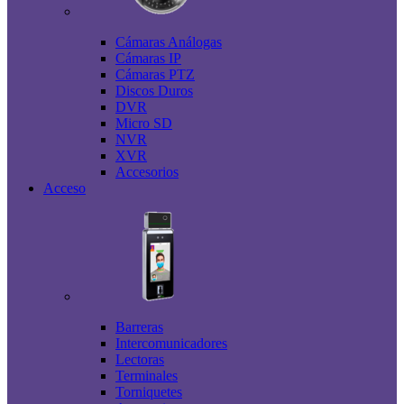
Cámaras Análogas
Cámaras IP
Cámaras PTZ
Discos Duros
DVR
Micro SD
NVR
XVR
Accesorios
Acceso
Barreras
Intercomunicadores
Lectoras
Terminales
Torniquetes