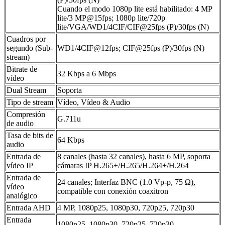
Cuando el modo 1080p lite está habilitado: 4 MP
lite/3 MP@15fps; 1080p lite/720p
lite/VGA/WD1/4CIF/CIF@25fps (P)/30fps (N)
Cuadros por
segundo (Sub-
WD1/4CIF@12fps; CIF@25fps (P)/30fps (N)
stream)
Bitrate de
32 Kbps a 6 Mbps
vídeo
Dual Stream
Soporta
Tipo de stream
Vídeo, Vídeo & Audio
Compresión
G.711u
de audio
Tasa de bits de
64 Kbps
audio
Entrada de
8 canales (hasta 32 canales), hasta 6 MP, soporta
vídeo IP
cámaras IP H.265+/H.265/H.264+/H.264
Entrada de
24 canales; Interfaz BNC (1.0 Vp-p, 75 Ω),
vídeo
compatible con conexión coaxitron
analógico
Entrada AHD
4 MP, 1080p25, 1080p30, 720p25, 720p30
Entrada
1080p25, 1080p30, 720p25, 720p30