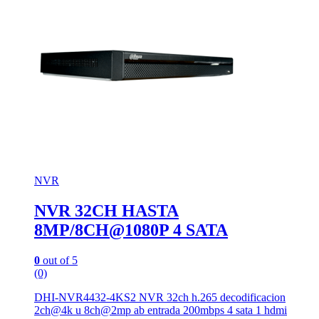
NVR
NVR 32CH HASTA
8MP/8CH@1080P 4 SATA
0
out of 5
(0)
DHI-NVR4432-4KS2 NVR 32ch h.265 decodificacion
2ch@4k u 8ch@2mp ab entrada 200mbps 4 sata 1 hdmi