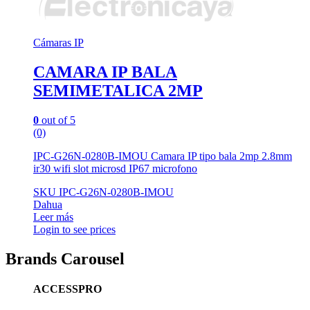
Cámaras IP
CAMARA IP BALA
SEMIMETALICA 2MP
0
out of 5
(0)
IPC-G26N-0280B-IMOU Camara IP tipo bala 2mp 2.8mm
ir30 wifi slot microsd IP67 microfono
SKU IPC-G26N-0280B-IMOU
Dahua
Leer más
Login to see prices
Brands Carousel
ACCESSPRO