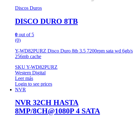
Discos Duros
DISCO DURO 8TB
0
out of 5
(0)
Y-WD82PURZ Disco Duro 8tb 3.5 7200rpm sata wd 6gb/s
256mb cache
SKU Y-WD82PURZ
Western Digital
Leer más
Login to see prices
NVR
NVR 32CH HASTA
8MP/8CH@1080P 4 SATA