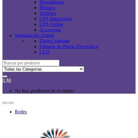
Monofásicas
Bifasica
Trifásica
UPS Interactivas
UPS Online
Accesorios
Señalización Digital
Digital Signage
Etiqueta de Precio Electrónica
LED
Buscar
por:
0
$
0
No hay productos en el carrito.
Redes