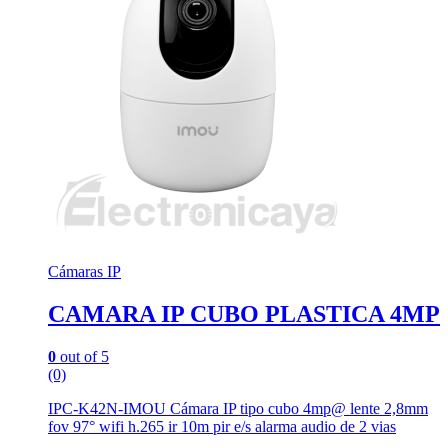
Cámaras IP
CAMARA IP CUBO PLASTICA 4MP
0
out of 5
(0)
IPC-K42N-IMOU Cámara IP tipo cubo 4mp@ lente 2,8mm
fov 97° wifi h.265 ir 10m pir e/s alarma audio de 2 vias