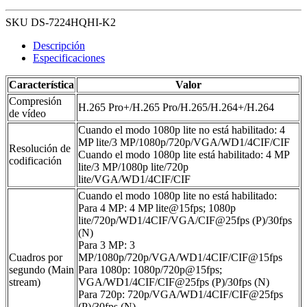
SKU DS-7224HQHI-K2
Descripción
Especificaciones
Característica
Valor
Compresión
H.265 Pro+/H.265 Pro/H.265/H.264+/H.264
de vídeo
Cuando el modo 1080p lite no está habilitado: 4
MP lite/3 MP/1080p/720p/VGA/WD1/4CIF/CIF
Resolución de
Cuando el modo 1080p lite está habilitado: 4 MP
codificación
lite/3 MP/1080p lite/720p
lite/VGA/WD1/4CIF/CIF
Cuando el modo 1080p lite no está habilitado:
Para 4 MP: 4 MP lite@15fps; 1080p
lite/720p/WD1/4CIF/VGA/CIF@25fps (P)/30fps
(N)
Para 3 MP: 3
Cuadros por
MP/1080p/720p/VGA/WD1/4CIF/CIF@15fps
segundo (Main
Para 1080p: 1080p/720p@15fps;
stream)
VGA/WD1/4CIF/CIF@25fps (P)/30fps (N)
Para 720p: 720p/VGA/WD1/4CIF/CIF@25fps
(P)/30fps (N)