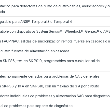
ntación para detectores de humo de cuatro cables, anunciadores y ot
ada
gurable para ANSI® Temporal 3 o Temporal 4
tible con dispositivos System Sensor®, Wheelock®, Gentex® o A
 FACP NAC, salidas de sincronización remota, fuente en cascada o 
 cuatro fuentes de alimentación en cascada
n SK-PS6, tres en SK-PS10, programables para cualquier salida
elés normalmente cerrados para problemas de CA y generales
n SK-PS6 y 10 A en SK-PS10, con un máximo de 3 A por circuito
adores individuales de problemas y alimentación NAC para diagnóstico
rial de problemas para soporte de diagnóstico