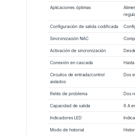
Aplicaciones óptimas
Alime
regul
Configuración de salida codificada
Confi
Sincronización NAC
Compa
Activación de sincronización
Desde
Conexión en cascada
Hasta
Circuitos de entrada/control
Dos e
aislados
Relés de problema
Dos r
Capacidad de salida
6 A e
Indicadores LED
Indic
Modo de historial
Histo