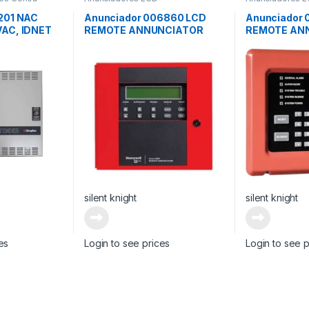
201 NAC
Anunciador 006860 LCD
Anunciador
AC, IDNET
REMOTE ANNUNCIATOR
REMOTE ANN
(4X40)
CHAR DISPLA
silent knight
silent knight
es
Login to see prices
Login to see p