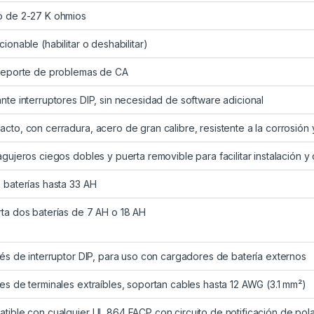
 de 2-27 K ohmios
ionable (habilitar o deshabilitar)
reporte de problemas de CA
nte interruptores DIP, sin necesidad de software adicional
cto, con cerradura, acero de gran calibre, resistente a la corrosión 
agujeros ciegos dobles y puerta removible para facilitar instalación 
 baterías hasta 33 AH
ta dos baterías de 7 AH o 18 AH
vés de interruptor DIP, para uso con cargadores de batería externos
es de terminales extraíbles, soportan cables hasta 12 AWG (3.1 mm²)
tible con cualquier UL 864 FACP con circuito de notificación de pol