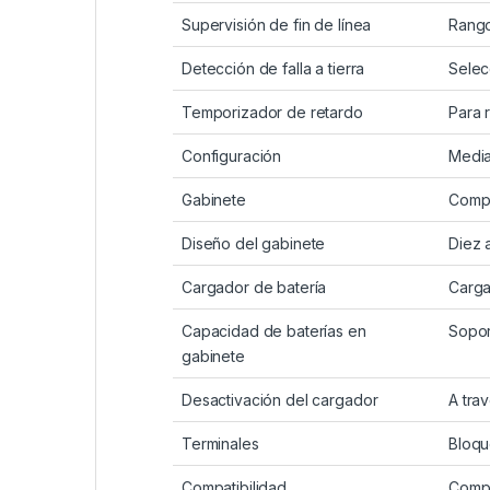
Supervisión de fin de línea
Rango
Detección de falla a tierra
Selecc
Temporizador de retardo
Para 
Configuración
Media
Gabinete
Compa
Diseño del gabinete
Diez 
Cargador de batería
Carga
Capacidad de baterías en
Sopor
gabinete
Desactivación del cargador
A tra
Terminales
Bloqu
Compatibilidad
Compa