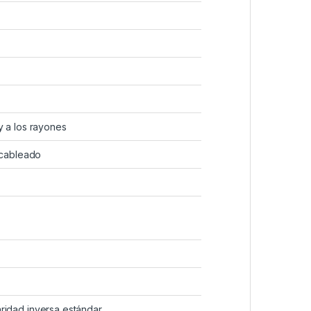
y a los rayones
y cableado
aridad inversa estándar