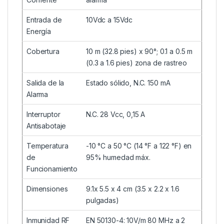
Entrada de
10Vdc a 15Vdc
Energía
Cobertura
10 m (32.8 pies) x 90°; 0.1 a 0.5 m
(0.3 a 1.6 pies) zona de rastreo
Salida de la
Estado sólido, N.C. 150 mA
Alarma
Interruptor
N.C. 28 Vcc, 0,15 A
Antisabotaje
Temperatura
-10 °C a 50 °C (14 °F a 122 °F) en
de
95% humedad máx.
Funcionamiento
Dimensiones
9.1x 5.5 x 4 cm (3.5 x 2.2 x 1.6
pulgadas)
Inmunidad RF
EN 50130-4: 10V/m 80 MHz a 2