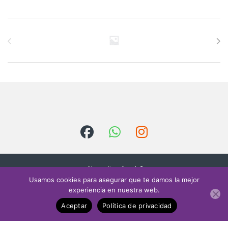
Brands Carousel
¿Necesitas Ayuda?
Escríbenos
Usamos cookies para asegurar que te damos la mejor
contacto@sielectr
experiencia en nuestra web.
onica.com
Aceptar
Política de privacidad