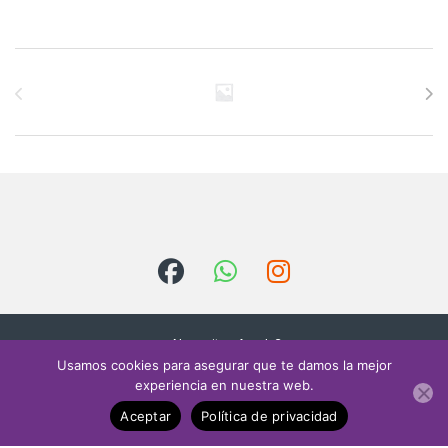
Brands Carousel
¿Necesitas Ayuda?
Escríbenos
Usamos cookies para asegurar que te damos la mejor
contacto@sielectr
experiencia en nuestra web.
onica.com
Aceptar
Política de privacidad