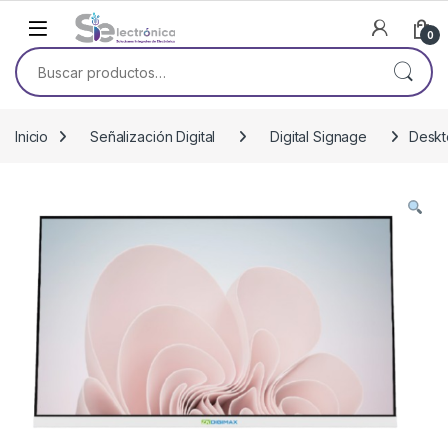
Skip to navigation
Skip to content
0
Buscar por:
Inicio
Señalización Digital
Digital Signage
Deskt