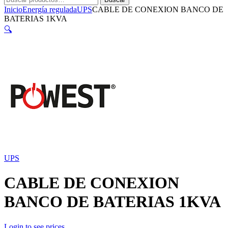
por:
Inicio
Energía regulada
UPS
CABLE DE CONEXION BANCO DE
BATERIAS 1KVA
🔍
UPS
CABLE DE CONEXION
BANCO DE BATERIAS 1KVA
Login to see prices