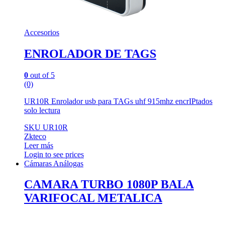
Accesorios
ENROLADOR DE TAGS
0
out of 5
(0)
UR10R Enrolador usb para TAGs uhf 915mhz encrIPtados
solo lectura
SKU UR10R
Zkteco
Leer más
Login to see prices
Cámaras Análogas
CAMARA TURBO 1080P BALA
VARIFOCAL METALICA