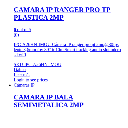
CAMARA IP RANGER PRO TP
PLASTICA 2MP
0
out of 5
(0)
IPC-A26HN-IMOU Cámara IP ranger pro pt 2mp@30fps
lente 3,6mm fov 89° ir 10m Smart tracking audio slot micro
sd wifi
SKU IPC-A26HN-IMOU
Dahua
Leer más
Login to see prices
Cámaras IP
CAMARA IP BALA
SEMIMETALICA 2MP