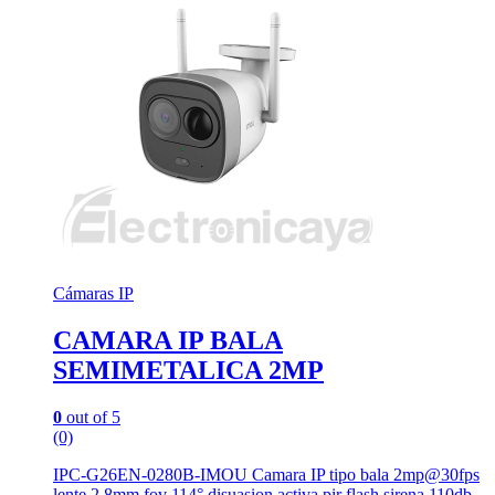
Cámaras IP
CAMARA IP BALA
SEMIMETALICA 2MP
0
out of 5
(0)
IPC-G26EN-0280B-IMOU Camara IP tipo bala 2mp@30fps
lente 2,8mm fov 114° disuasion activa pir flash sirena 110db