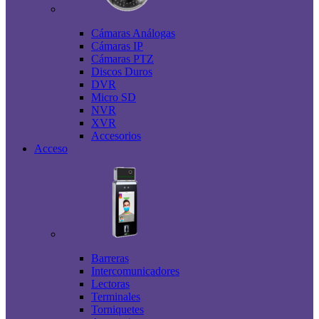
Cámaras Análogas
Cámaras IP
Cámaras PTZ
Discos Duros
DVR
Micro SD
NVR
XVR
Accesorios
Acceso
Barreras
Intercomunicadores
Lectoras
Terminales
Torniquetes