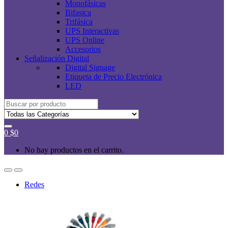
Monofásicas
Bifasica
Trifásica
UPS Interactivas
UPS Online
Accesorios
Señalización Digital
Digital Signage
Etiqueta de Precio Electrónica
LED
Buscar
por:
0
$
0
No hay productos en el carrito.
Redes