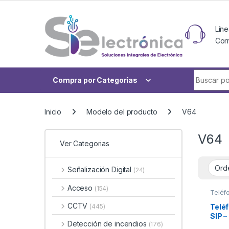
Skip to navigation
Skip to content
Líne
Cor
Buscar po
Compra por Categorías
Inicio
Modelo del producto
V64
V64
Ver Categorias
Señalización Digital
(24)
Acceso
(154)
Teléf
CCTV
Teléf
(445)
SIP 
Detección de incendios
(176)