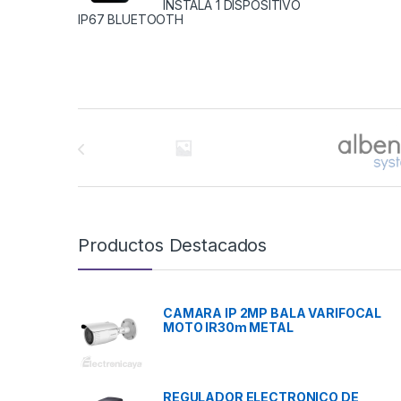
INSTALA 1 DISPOSITIVO
IP67 BLUETOOTH
Brands Carousel
Productos Destacados
CAMARA IP 2MP BALA VARIFOCAL
MOTO IR30m METAL
REGULADOR ELECTRONICO DE