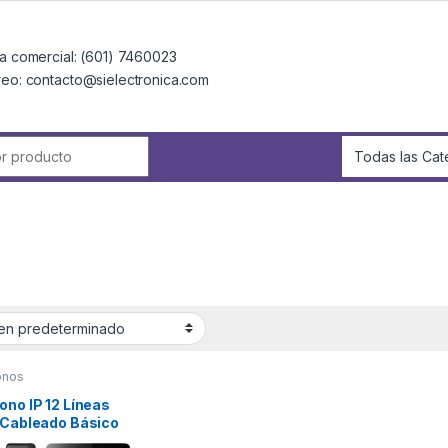
a comercial: (601) 7460023
reo: contacto@sielectronica.com
r:
onos
ono IP 12 Líneas
– Cableado Básico