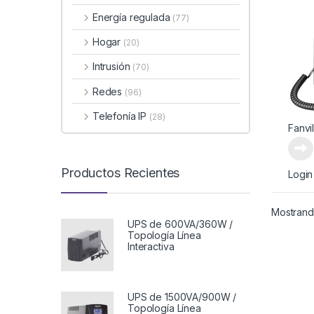
Energía regulada
(77)
Hogar
(20)
Intrusión
(70)
Redes
(96)
Telefonía IP
(28)
Fanvi
Productos Recientes
Login
Mostrando
UPS de 600VA/360W /
Topología Línea
Interactiva
UPS de 1500VA/900W /
Topología Línea