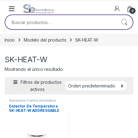
Skip to navigation
Skip to content
0
Buscar por:
Inicio
Modelo del producto
SK-HEAT-W
SK-HEAT-W
Mostrando el único resultado
Filtros de productos
activos
Sensores Contra Incendios
Detector De Temperatura
SK-HEAT-W ADDRESSABLE
HEAT DETECTOR