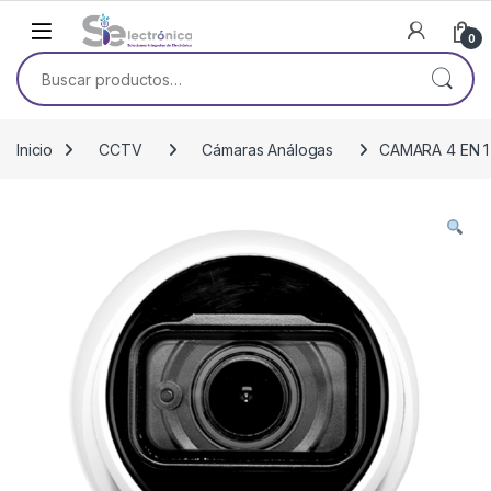
Skip to navigation
Skip to content
0
Buscar por:
Inicio
CCTV
Cámaras Análogas
CAMARA 4 EN 