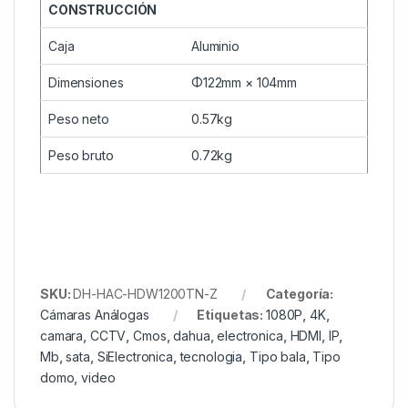
CONSTRUCCIÓN
Caja
Aluminio
Dimensiones
Φ122mm × 104mm
Peso neto
0.57kg
Peso bruto
0.72kg
SKU:
DH-HAC-HDW1200TN-Z
Categoría:
Cámaras Análogas
Etiquetas:
1080P
,
4K
,
camara
,
CCTV
,
Cmos
,
dahua
,
electronica
,
HDMI
,
IP
,
Mb
,
sata
,
SiElectronica
,
tecnologia
,
Tipo bala
,
Tipo
domo
,
video