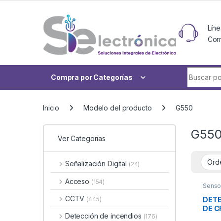
Skip to navigation
Skip to content
Líne
Cor
Buscar po
Compra por Categorías
Inicio
Modelo del producto
G550
G55
Ver Categorias
Señalización Digital
(24)
Acceso
(154)
Senso
CCTV
DETE
(445)
DE C
Detección de incendios
(176)
INA