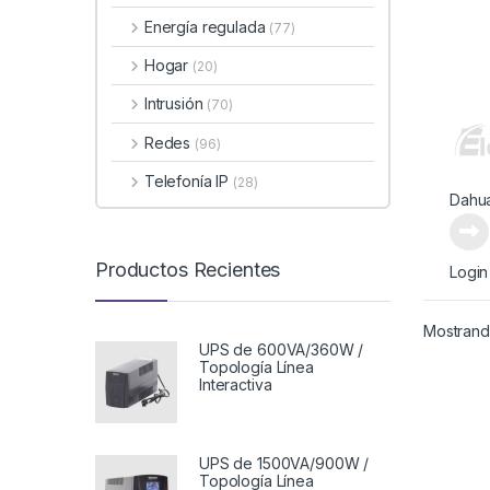
Energía regulada
(77)
Hogar
(20)
Intrusión
(70)
Redes
(96)
Telefonía IP
(28)
Dahu
Productos Recientes
Login
Mostrando
UPS de 600VA/360W /
Topología Línea
Interactiva
UPS de 1500VA/900W /
Topología Línea