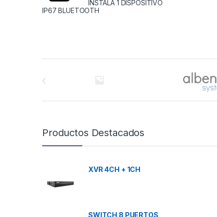
INSTALA 1 DISPOSITIVO
IP67 BLUETOOTH
Brands Carousel
Productos Destacados
XVR 4CH + 1CH
SWITCH 8 PUERTOS