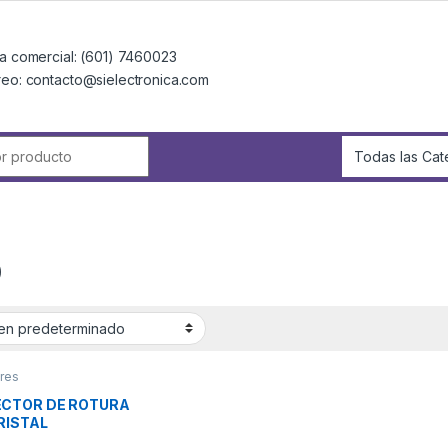
a comercial: (601) 7460023
reo: contacto@sielectronica.com
r:
0
res
CTOR DE ROTURA
RISTAL
LAMBRICO