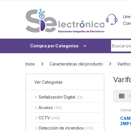
Skip to navigation
Skip to content
Líne
Cor
Buscar po
Compra por Categorías
Inicio
Caracteristicas del producto
Varifoc
Varif
Ver Categorias
Señalización Digital
(24)
Acceso
(154)
Cámar
CCTV
CAM
(445)
2MP 
Detección de incendios
(176)
MANU