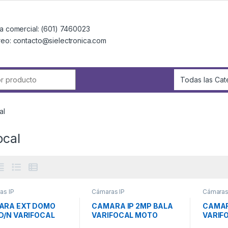
a comercial: (601) 7460023
reo: contacto@sielectronica.com
r:
al
ocal
as IP
Cámaras IP
Cámaras
ARA EXT DOMO
CAMARA IP 2MP BALA
CAMAR
D/N VARIFOCAL
VARIFOCAL MOTO
VARIF
AL F2.8a12mm
IR30m METAL
IR30m