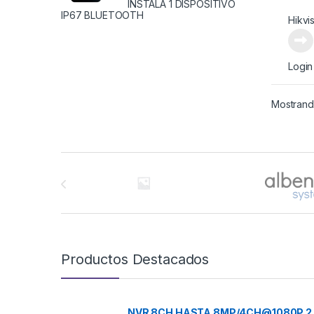
INSTALA 1 DISPOSITIVO
IP67 BLUETOOTH
Hikvi
Login
Mostrando
Brands Carousel
Productos Destacados
NVR 8CH HASTA 8MP/4CH@1080P 2