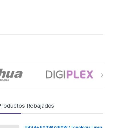
Productos Rebajados
UPS de 600VA/360W / Topología Línea