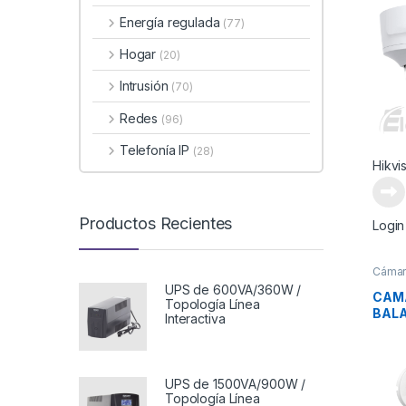
H265
Energía regulada
(77)
Hogar
(20)
Intrusión
(70)
Redes
(96)
Telefonía IP
(28)
Hikvi
Productos Recientes
Login
Cámar
UPS de 600VA/360W /
CAM
Topología Línea
BALA
Interactiva
UPS de 1500VA/900W /
Topología Línea