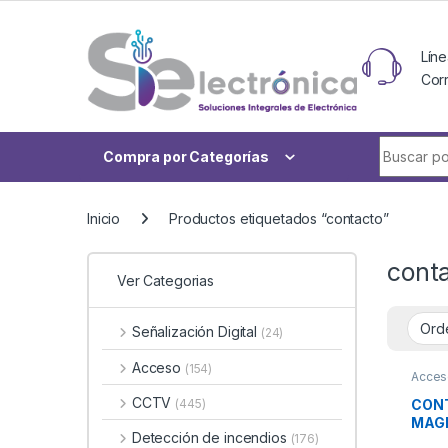
Skip to navigation
Skip to content
Líne
Cor
Buscar po
Compra por Categorías
Inicio
Productos etiquetados “contacto”
cont
Ver Categorias
Señalización Digital
(24)
Acceso
(154)
Acces
CCTV
CON
(445)
MAG
Detección de incendios
(176)
INA