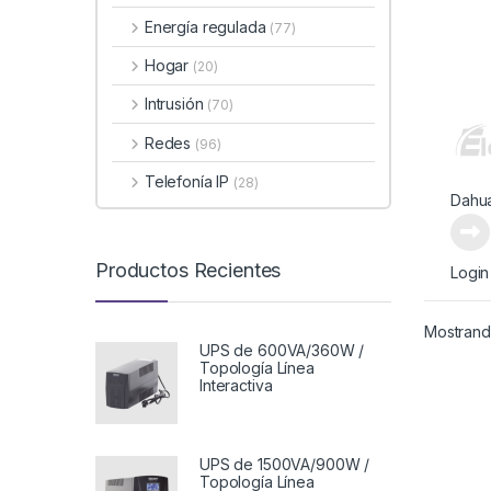
Energía regulada
(77)
Hogar
(20)
Intrusión
(70)
Redes
(96)
Telefonía IP
(28)
Dahu
Productos Recientes
Login
Mostrando
UPS de 600VA/360W /
Topología Línea
Interactiva
UPS de 1500VA/900W /
Topología Línea