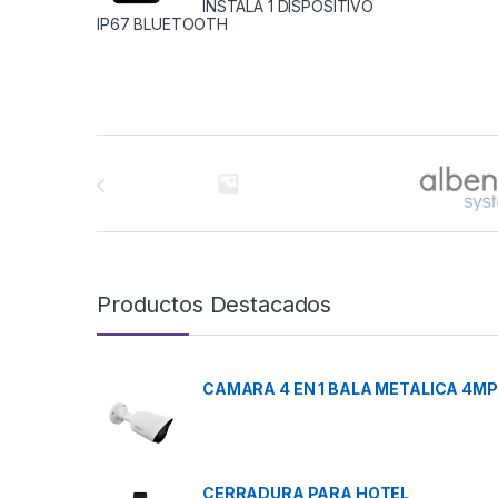
INSTALA 1 DISPOSITIVO
IP67 BLUETOOTH
Brands Carousel
Productos Destacados
CAMARA 4 EN 1 BALA METALICA 4MP
CERRADURA PARA HOTEL