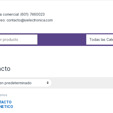
a comercial: (601) 7460023
reo: contacto@sielectronica.com
r:
acto
orios
TACTO
NETICO
LAMBRICO