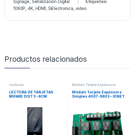
Signage
,
Señalización Digital
Etiquetas:
1080P
,
4K
,
HDMI
,
SiElectronica
,
video
Productos relacionados
Lectoras
Módulo Tarjeta Expansora
LECTORA DE TARJETAS
Módulo Tarjeta Expansora
MIFARE DIST 3 -6CM
Simplex 4007-9803 – IDNET
2 LOOP EXPANSION MODULE