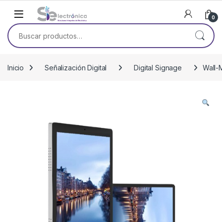
Skip to navigation
Skip to content
0
Buscar por:
Inicio
Señalización Digital
Digital Signage
Wall-