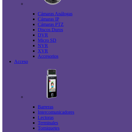
Cámaras Análogas
Cámaras IP
Cámaras PTZ
Discos Duros
DVR
Micro SD
NVR
XVR
Accesorios
Acceso
Barreras
Intercomunicadores
Lectoras
Terminales
Torniquetes