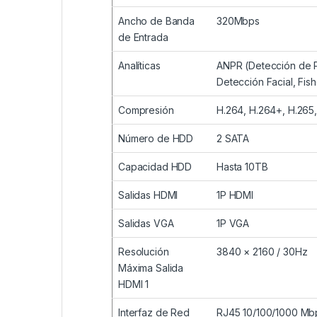
Ancho de Banda
320Mbps
de Entrada
Analíticas
ANPR (Detección de P
Detección Facial, Fi
Compresión
H.264, H.264+, H.265
Número de HDD
2 SATA
Capacidad HDD
Hasta 10TB
Salidas HDMI
1P HDMI
Salidas VGA
1P VGA
Resolución
3840 × 2160 / 30Hz
Máxima Salida
HDMI 1
Interfaz de Red
RJ45 10/100/1000 Mb