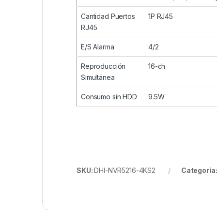
Cantidad Puertos
1P RJ45
RJ45
E/S Alarma
4/2
Reproducción
16-ch
Simultánea
Consumo sin HDD
9.5W
SKU:
DHI-NVR5216-4KS2
Categoría