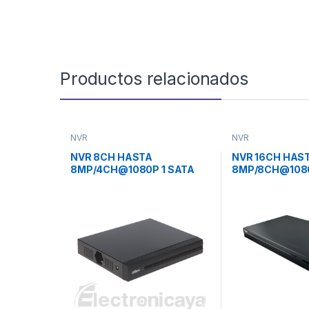
Productos relacionados
NVR
NVR
NVR 8CH HASTA
NVR 16CH HAS
8MP/4CH@1080P 1 SATA
8MP/8CH@1080