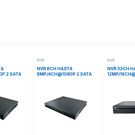
NVR
NVR
TA
NVR 8CH HASTA
NVR 32CH H
P 2 SATA
8MP/4CH@1080P 2 SATA
12MP/16CH@
ANALITICA