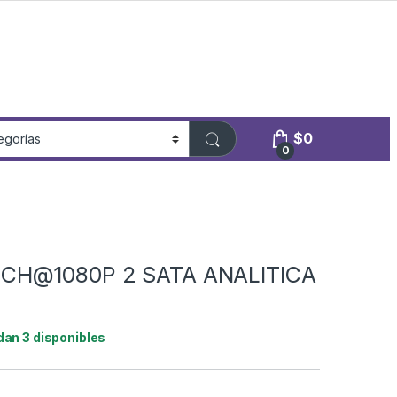
$
0
0
6CH@1080P 2 SATA ANALITICA
dan 3 disponibles