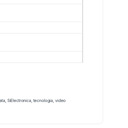
ata
,
SiElectronica
,
tecnologia
,
video