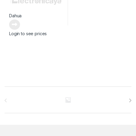
Dahua
Login to see prices
Brands Carousel