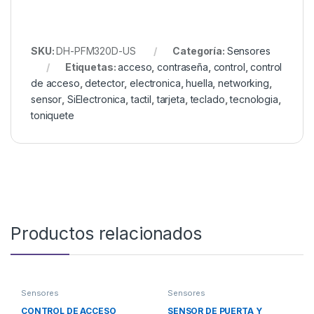
SKU:
DH-PFM320D-US
Categoría:
Sensores
Etiquetas:
acceso
,
contraseña
,
control
,
control
de acceso
,
detector
,
electronica
,
huella
,
networking
,
sensor
,
SiElectronica
,
tactil
,
tarjeta
,
teclado
,
tecnologia
,
toniquete
Productos relacionados
Sensores
Sensores
CONTROL DE ACCESO
SENSOR DE PUERTA Y