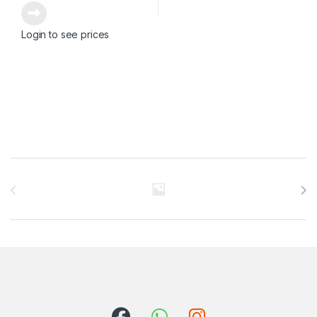
Login to see prices
Brands Carousel