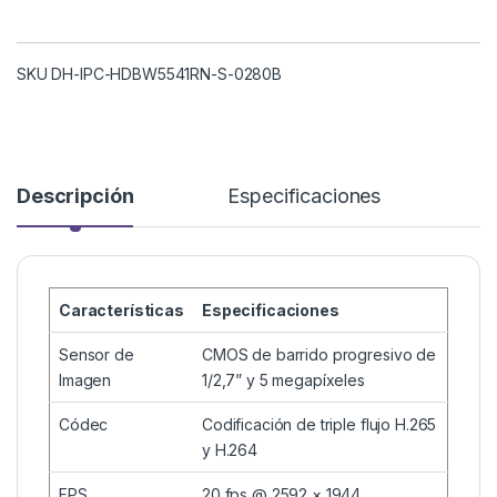
SKU DH-IPC-HDBW5541RN-S-0280B
Descripción
Especificaciones
Características
Especificaciones
Sensor de
CMOS de barrido progresivo de
Imagen
1/2,7” y 5 megapíxeles
Códec
Codificación de triple flujo H.265
y H.264
FPS
20 fps @ 2592 × 1944